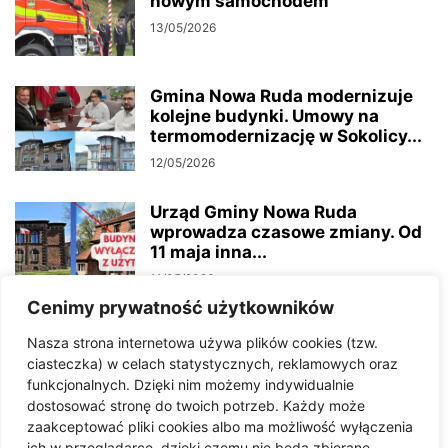
nowym samochodem
13/05/2026
Gmina Nowa Ruda modernizuje
kolejne budynki. Umowy na
termomodernizację w Sokolicy...
12/05/2026
Urząd Gminy Nowa Ruda
wprowadza czasowe zmiany. Od
11 maja inna...
11/05/2026
Cenimy prywatność użytkowników
Wilk zaatakował owce w
Nasza strona internetowa używa plików cookies (tzw.
Ludwikowicach Kłodzkich. Urząd
ciasteczka) w celach statystycznych, reklamowych oraz
gminy apeluje o ostrożność!
funkcjonalnych. Dzięki nim możemy indywidualnie
04/05/2026
dostosować stronę do twoich potrzeb. Każdy może
zaakceptować pliki cookies albo ma możliwość wyłączenia
Sezon artystyczny oficjalnie
ich w przeglądarce, dzięki czemu nie będą zbierane