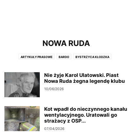
NOWA RUDA
ARTYKUŁY PRASOWE
BARDO
BYSTRZYCA KŁODZKA
DUSZNIKI ZDRÓJ
GMINA KŁODZKO
GMINA NOWA RUDA
GMINA STOSZOWICE
GMINA ZĄBKOWICE ŚL
KŁODZKO
Nie żyje Karol Ulatowski. Piast
KUDOWA ZDRÓJ
LĄDEK ZDRÓJ
Nowa Ruda żegna legendę klubu
LEWIN KŁODZKI
MIĘDZYGÓRZE
MIĘDZYLESIE
NOWA RUDA
POLANICA ZDRÓJ
POWIAT KŁODZKI
10/06/2026
POWÓDŹ 2024
RADKÓW
STRONIE ŚLĄSKIE
SZCZYTNA
URZĄD MARSZAŁKOWSKI WOJEWÓDZTWA DOLNOŚLĄSKIEGO
Kot wpadł do nieczynnego kanału
URZĄD PRACY
WAŁBRZYSKA SPECJALNA STREFA EKONOMICZNA
wentylacyjnego. Uratowali go
ŻYCZENIA
strażacy z OSP...
07/04/2026