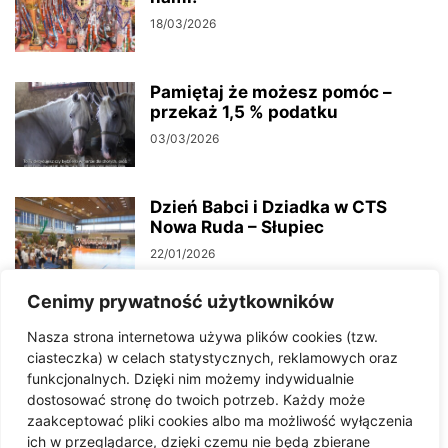
18/03/2026
Pamiętaj że możesz pomóc –
przekaż 1,5 % podatku
03/03/2026
Dzień Babci i Dziadka w CTS
Nowa Ruda – Słupiec
22/01/2026
Cenimy prywatność użytkowników
Kampania społeczna – Pomóżmy
Nasza strona internetowa używa plików cookies (tzw.
sobie wzajemnie
ciasteczka) w celach statystycznych, reklamowych oraz
20/01/2026
funkcjonalnych. Dzięki nim możemy indywidualnie
dostosować stronę do twoich potrzeb. Każdy może
zaakceptować pliki cookies albo ma możliwość wyłączenia
4-latek wypadł z pierwszego
ich w przeglądarce, dzięki czemu nie będą zbierane