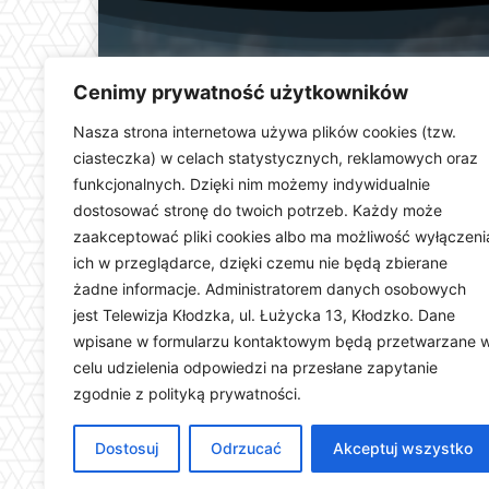
Cenimy prywatność użytkowników
Nasza strona internetowa używa plików cookies (tzw.
ciasteczka) w celach statystycznych, reklamowych oraz
funkcjonalnych. Dzięki nim możemy indywidualnie
Telewizja Kłodzka (
dostosować stronę do twoich potrzeb. Każdy może
dolnośląskiego. Stacja e
zaakceptować pliki cookies albo ma możliwość wyłączeni
wydarzeń i uroczystości
ich w przeglądarce, dzięki czemu nie będą zbierane
ważną rolę w kształtowani
Dostarczamy najświeższ
żadne informacje. Administratorem danych osobowych
jest Telewizja Kłodzka, ul. Łużycka 13, Kłodzko. Dane
wpisane w formularzu kontaktowym będą przetwarzane 
celu udzielenia odpowiedzi na przesłane zapytanie
zgodnie z polityką prywatności.
Dostosuj
Odrzucać
Akceptuj wszystko