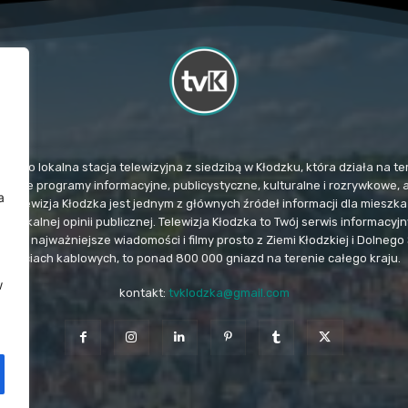
TvK) to lokalna stacja telewizyjna z siedzibą w Kłodzku, która działa na
mituje programy informacyjne, publicystyczne, kulturalne i rozrywkowe, 
a
. Telewizja Kłodzka jest jednym z głównych źródeł informacji dla miesz
u lokalnej opinii publicznej. Telewizja Kłodzka to Twój serwis informacy
e i najważniejsze wiadomości i filmy prosto z Ziemi Kłodzkiej i Dolnego 
sieciach kablowych, to ponad 800 000 gniazd na terenie całego kraju.
w
kontakt:
tvklodzka@gmail.com