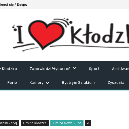
loguj się / Dołącz
y Kłodzko
Zapowiedzi Wydarzeń
Sport
Archiwu
Ferie
Kamery
Bystrym Szlakiem
Życzenia
zniki Zdrój
Gmina Kłodzko
Gmina Nowa Ruda