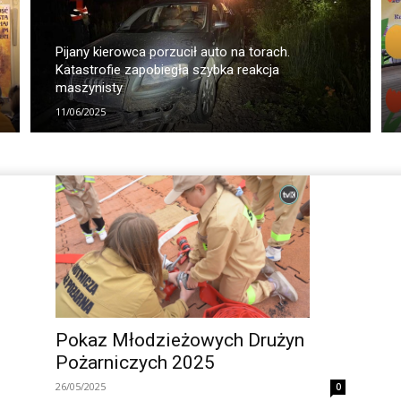
Pijany kierowca porzucił auto na torach.
Katastrofie zapobiegła szybka reakcja
maszynisty
11/06/2025
Pokaz Młodzieżowych Drużyn
Pożarniczych 2025
26/05/2025
0