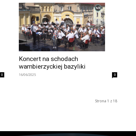
Koncert na schodach
wambierzyckiej bazyliki
16/06/2025
0
0
Strona 1 z 18