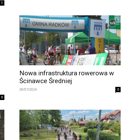
1
Nowa infrastruktura rowerowa w
Ścinawce Średniej
28/07/2026
0
0