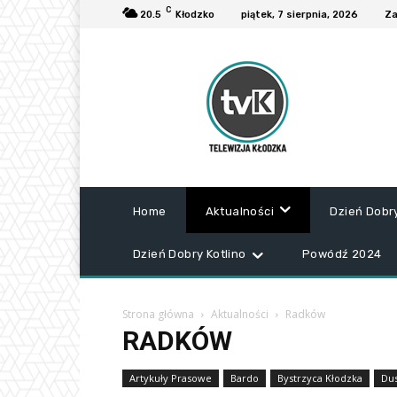
C
20.5
Kłodzko
piątek, 7 sierpnia, 2026
Za
Home
Aktualności
Dzień Dobr
Dzień Dobry Kotlino
Powódź 2024
Strona główna
Aktualności
Radków
RADKÓW
Artykuły Prasowe
Bardo
Bystrzyca Kłodzka
Dus