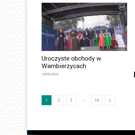
Uroczyste obchody w
Wambierzycach
16/08/2024
...
1
2
3
18