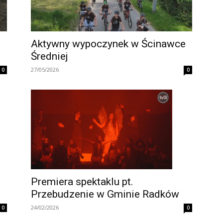
Aktywny wypoczynek w Ścinawce
Średniej
27/05/2026
0
0
Premiera spektaklu pt.
Przebudzenie w Gminie Radków
24/02/2026
0
0