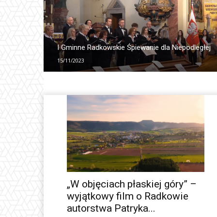
I Gminne Radkowskie Śpiewanie dla Niepodległej
15/11/2023
„W objęciach płaskiej góry” –
wyjątkowy film o Radkowie
autorstwa Patryka...