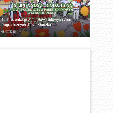
19. Prezentacje Zespołów Ludowych Ziem
Pogranicznych „Róża Kłodzka”
08/07/2025