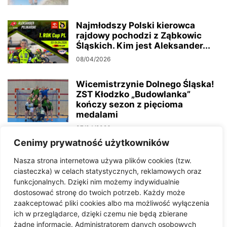
Najmłodszy Polski kierowca
rajdowy pochodzi z Ząbkowic
Śląskich. Kim jest Aleksander...
08/04/2026
Wicemistrzynie Dolnego Śląska!
ZST Kłodzko „Budowlanka”
kończy sezon z pięcioma
medalami
07/04/2026
Cenimy prywatność użytkowników
Sowi Bieg w Dzierżoniowie –
Nasza strona internetowa używa plików cookies (tzw.
zapisy trwają
ciasteczka) w celach statystycznych, reklamowych oraz
01/04/2026
funkcjonalnych. Dzięki nim możemy indywidualnie
dostosować stronę do twoich potrzeb. Każdy może
zaakceptować pliki cookies albo ma możliwość wyłączenia
Ruszyły zapisy na maraton
ich w przeglądarce, dzięki czemu nie będą zbierane
BoryRun 3.0. Organizatorzy
żadne informacje. Administratorem danych osobowych