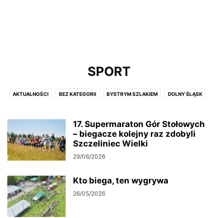
SPORT
AKTUALNOŚCI
BEZ KATEGORII
BYSTRYM SZLAKIEM
DOLNY ŚLĄSK
DZIEŃ DOBRY KŁODZKO
DZIEŃ DOBRY KOTLINO
FERIE
KAMERY
MUZYKA
POLITYKA
SPORT
TURYSTYKA W REGIONIE
17. Supermaraton Gór Stołowych
– biegacze kolejny raz zdobyli
ZAPOWIEDZI WYDARZEŃ
Szczeliniec Wielki
29/06/2026
Kto biega, ten wygrywa
26/05/2026