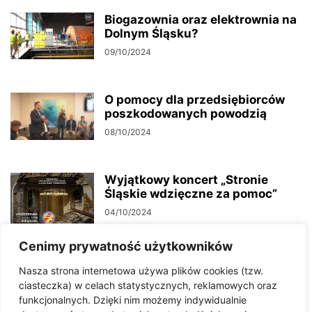
Biogazownia oraz elektrownia na
Dolnym Śląsku?
09/10/2024
O pomocy dla przedsiębiorców
poszkodowanych powodzią
08/10/2024
Wyjątkowy koncert „Stronie
Śląskie wdzięczne za pomoc”
04/10/2024
Cenimy prywatność użytkowników
Wizyta Marcina Kierwińskiego w
Nasza strona internetowa używa plików cookies (tzw.
dotkniętych przez powódź
ciasteczka) w celach statystycznych, reklamowych oraz
gminach powiatu kłodzkiego
funkcjonalnych. Dzięki nim możemy indywidualnie
04/10/2024