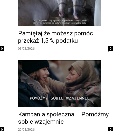
Pamiętaj że możesz pomóc –
przekaż 1,5 % podatku
03/03/2026
0
0
Kampania społeczna – Pomóżmy
sobie wzajemnie
20/01/2026
0
0