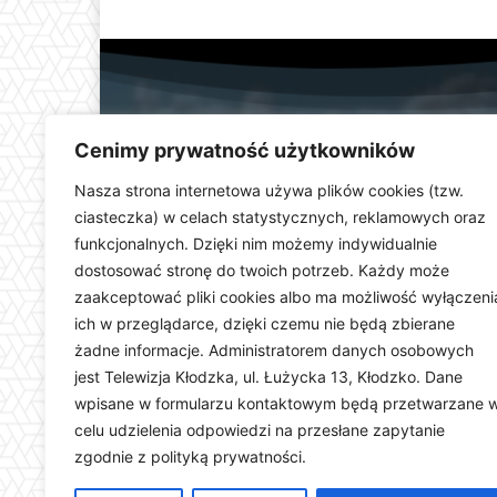
Cenimy prywatność użytkowników
Nasza strona internetowa używa plików cookies (tzw.
ciasteczka) w celach statystycznych, reklamowych oraz
funkcjonalnych. Dzięki nim możemy indywidualnie
Telewizja Kłodzka (
dostosować stronę do twoich potrzeb. Każdy może
dolnośląskiego. Stacja e
zaakceptować pliki cookies albo ma możliwość wyłączeni
wydarzeń i uroczystości
ich w przeglądarce, dzięki czemu nie będą zbierane
ważną rolę w kształtowani
Dostarczamy najświeższ
żadne informacje. Administratorem danych osobowych
jest Telewizja Kłodzka, ul. Łużycka 13, Kłodzko. Dane
wpisane w formularzu kontaktowym będą przetwarzane 
celu udzielenia odpowiedzi na przesłane zapytanie
zgodnie z polityką prywatności.