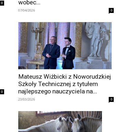
wobec...
0
07/04/2026
0
Mateusz Wiżbicki z Noworudzkiej
Szkoły Technicznej z tytułem
najlepszego nauczyciela na...
0
23/03/2026
0