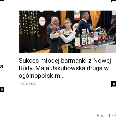
Sukces młodej barmanki z Nowej
ra
Rudy. Maja Jakubowska druga w
ogólnopolskim...
06/01/2026
0
0
Strona 1 z 9