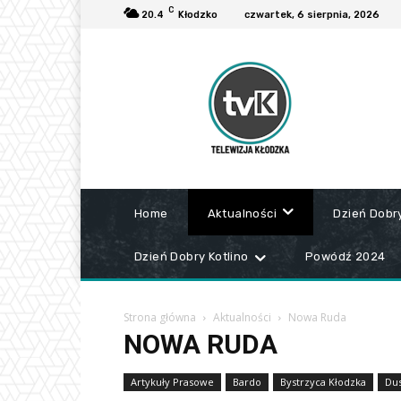
C
20.4
Kłodzko
czwartek, 6 sierpnia, 2026
Home
Aktualności
Dzień Dobr
Dzień Dobry Kotlino
Powódź 2024
Strona główna
Aktualności
Nowa Ruda
NOWA RUDA
Artykuły Prasowe
Bardo
Bystrzyca Kłodzka
Dus