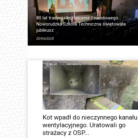
80 lat tradycji i kształcenia zawodowego.
Noworudzka Szkoła Techniczna świętowała
jubileusz
20/06/2026
Kot wpadł do nieczynnego kanału
wentylacyjnego. Uratowali go
strażacy z OSP...