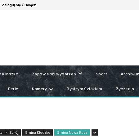
Zaloguj się / Dołącz
y Kłodzko
Zapowiedzi Wydarzeń
Sport
Archiwu
Ferie
Kamery
Bystrym Szlakiem
Życzenia
zniki Zdrój
Gmina Kłodzko
Gmina Nowa Ruda