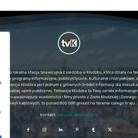
TvK) to lokalna stacja telewizyjna z siedzibą w Kłodzku, która działa na
mituje programy informacyjne, publicystyczne, kulturalne i rozrywkowe, 
a
. Telewizja Kłodzka jest jednym z głównych źródeł informacji dla miesz
u lokalnej opinii publicznej. Telewizja Kłodzka to Twój serwis informacy
e i najważniejsze wiadomości i filmy prosto z Ziemi Kłodzkiej i Dolnego 
sieciach kablowych, to ponad 800 000 gniazd na terenie całego kraju.
w
kontakt:
tvklodzka@gmail.com