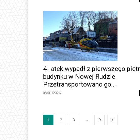
4-latek wypadł z pierwszego pięt
budynku w Nowej Rudzie.
Przetransportowano go...
08/01/2026
...
1
2
3
9