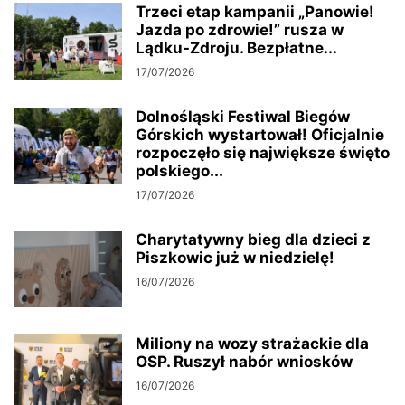
Trzeci etap kampanii „Panowie!
Jazda po zdrowie!” rusza w
Lądku-Zdroju. Bezpłatne...
17/07/2026
Dolnośląski Festiwal Biegów
Górskich wystartował! Oficjalnie
rozpoczęło się największe święto
polskiego...
17/07/2026
Charytatywny bieg dla dzieci z
Piszkowic już w niedzielę!
16/07/2026
Miliony na wozy strażackie dla
OSP. Ruszył nabór wniosków
16/07/2026