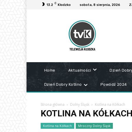
C
13.2
Kłodzko
sobota, 8 sierpnia, 2026
Z
Home
Aktualności
Dzień Dobr
Dzień Dobry Kotlino
Powódź 2024
Strona główna
Dolny Śląsk
Kotlina na Kółkach
KOTLINA NA KÓŁKAC
Kotlina na Kółkach
Mroczny Dolny Śląsk