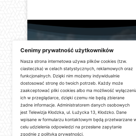
Cenimy prywatność użytkowników
Nasza strona internetowa używa plików cookies (tzw.
ciasteczka) w celach statystycznych, reklamowych oraz
funkcjonalnych. Dzięki nim możemy indywidualnie
Telewizja Kłodzka (
dostosować stronę do twoich potrzeb. Każdy może
dolnośląskiego. Stacja e
zaakceptować pliki cookies albo ma możliwość wyłączeni
wydarzeń i uroczystości
ich w przeglądarce, dzięki czemu nie będą zbierane
ważną rolę w kształtowani
Dostarczamy najświeższ
żadne informacje. Administratorem danych osobowych
jest Telewizja Kłodzka, ul. Łużycka 13, Kłodzko. Dane
wpisane w formularzu kontaktowym będą przetwarzane 
celu udzielenia odpowiedzi na przesłane zapytanie
zgodnie z polityką prywatności.