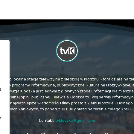
TvK) to lokalna stacja telewizyjna z siedzibą w Kłodzku, która działa na
mituje programy informacyjne, publicystyczne, kulturalne i rozrywkowe, 
a
. Telewizja Kłodzka jest jednym z głównych źródeł informacji dla miesz
u lokalnej opinii publicznej. Telewizja Kłodzka to Twój serwis informacy
e i najważniejsze wiadomości i filmy prosto z Ziemi Kłodzkiej i Dolnego 
sieciach kablowych, to ponad 800 000 gniazd na terenie całego kraju.
w
kontakt:
tvklodzka@gmail.com