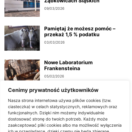
Ząbkowicach Śląskich
09/03/2026
Pamiętaj że możesz pomóc –
przekaż 1,5 % podatku
03/03/2026
Nowe Laboratorium
Frankensteina
05/02/2026
Cenimy prywatność użytkowników
Kampania społeczna – Pomóżmy
Nasza strona internetowa używa plików cookies (tzw.
sobie wzajemnie
ciasteczka) w celach statystycznych, reklamowych oraz
20/01/2026
funkcjonalnych. Dzięki nim możemy indywidualnie
dostosować stronę do twoich potrzeb. Każdy może
zaakceptować pliki cookies albo ma możliwość wyłączenia
Czy jest dobrze? Minister
ich w przeglądarce, dzięki czemu nie będą zbierane