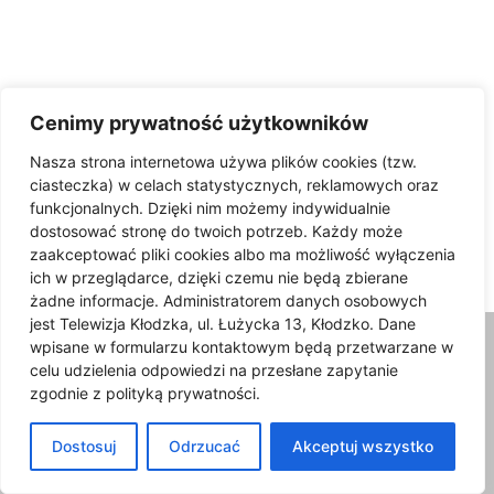
Cenimy prywatność użytkowników
mandat rodzice
Nasza strona internetowa używa plików cookies (tzw.
ciasteczka) w celach statystycznych, reklamowych oraz
Od 3 czerwca obowiązkowy kask
funkcjonalnych. Dzięki nim możemy indywidualnie
dla dzieci na rowerze i
dostosować stronę do twoich potrzeb. Każdy może
hulajnodze....
zaakceptować pliki cookies albo ma możliwość wyłączenia
03/06/2026
ich w przeglądarce, dzięki czemu nie będą zbierane
żadne informacje. Administratorem danych osobowych
jest Telewizja Kłodzka, ul. Łużycka 13, Kłodzko. Dane
wpisane w formularzu kontaktowym będą przetwarzane w
celu udzielenia odpowiedzi na przesłane zapytanie
zgodnie z polityką prywatności.
Dostosuj
Odrzucać
Akceptuj wszystko