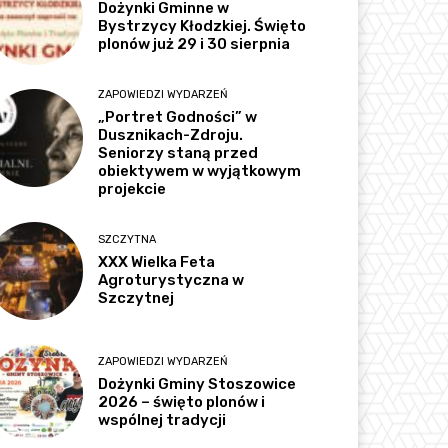
Dożynki Gminne w
Bystrzycy Kłodzkiej. Święto
plonów już 29 i 30 sierpnia
ZAPOWIEDZI WYDARZEŃ
„Portret Godności” w
Dusznikach-Zdroju.
Seniorzy staną przed
obiektywem w wyjątkowym
projekcie
SZCZYTNA
XXX Wielka Feta
Agroturystyczna w
Szczytnej
ZAPOWIEDZI WYDARZEŃ
Dożynki Gminy Stoszowice
2026 – święto plonów i
wspólnej tradycji