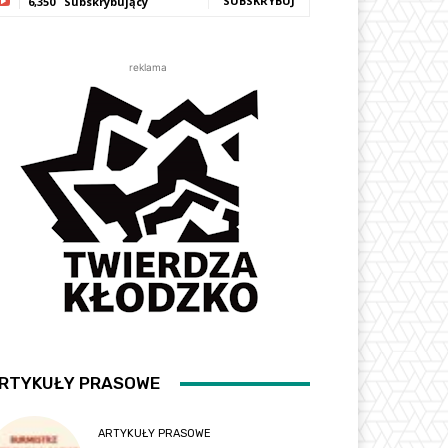
SUBSKRYBUJ
6,350
Subskrybujący
reklama
RTYKUŁY PRASOWE
ARTYKUŁY PRASOWE