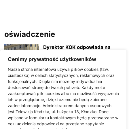
oświadczenie
Dyrektor KOK odpowiada na
krytykę. Bezpieczeństwo
budynku ważniejsze niż gwiazdy
Cenimy prywatność użytkowników
na...
Nasza strona internetowa używa plików cookies (tzw.
29/04/2026
ciasteczka) w celach statystycznych, reklamowych oraz
funkcjonalnych. Dzięki nim możemy indywidualnie
Oświadczenie Wód Polskich:
dostosować stronę do twoich potrzeb. Każdy może
dotychczasowe działania i
zaakceptować pliki cookies albo ma możliwość wyłączenia
realizacja zaleceń WINB
ich w przeglądarce, dzięki czemu nie będą zbierane
żadne informacje. Administratorem danych osobowych
20/01/2025
jest Telewizja Kłodzka, ul. Łużycka 13, Kłodzko. Dane
wpisane w formularzu kontaktowym będą przetwarzane w
Oświadczenie Starostwa
celu udzielenia odpowiedzi na przesłane zapytanie
Powiatowego w Kłodzku dot.