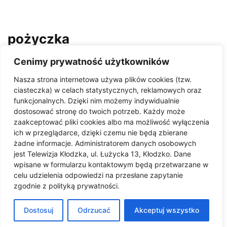
pożyczka
Cenimy prywatność użytkowników
Inwestuj w bezpieczeństwo i
rozwój – nawet 4 mln zł dla...
Nasza strona internetowa używa plików cookies (tzw.
07/05/2026
ciasteczka) w celach statystycznych, reklamowych oraz
funkcjonalnych. Dzięki nim możemy indywidualnie
dostosować stronę do twoich potrzeb. Każdy może
Pomoc dla firm dotkniętych
zaakceptować pliki cookies albo ma możliwość wyłączenia
powodzią
ich w przeglądarce, dzięki czemu nie będą zbierane
żadne informacje. Administratorem danych osobowych
17/06/2025
jest Telewizja Kłodzka, ul. Łużycka 13, Kłodzko. Dane
wpisane w formularzu kontaktowym będą przetwarzane w
celu udzielenia odpowiedzi na przesłane zapytanie
KARR: Poradnik dla
zgodnie z polityką prywatności.
przedsiębiorców, którzy
ucierpieli w powodzi
Dostosuj
Odrzucać
Akceptuj wszystko
25/10/2024