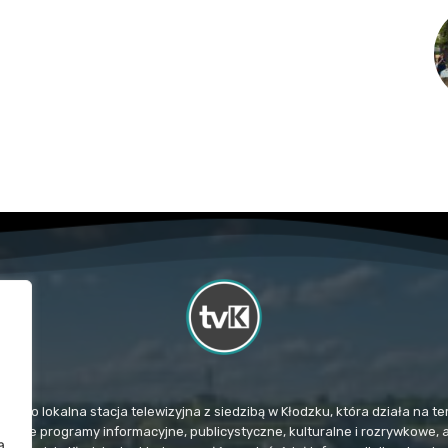
TvK) to lokalna stacja telewizyjna z siedzibą w Kłodzku, która działa na
mituje programy informacyjne, publicystyczne, kulturalne i rozrywkowe, 
a