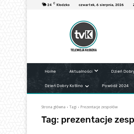
C
24
Kłodzko
czwartek, 6 sierpnia, 2026
Home
Aktualności
Dzień Dobr
Dzień Dobry Kotlino
Powódź 2024
Strona główna
Tagi
Prezentacje zespołów
Tag:
prezentacje zes