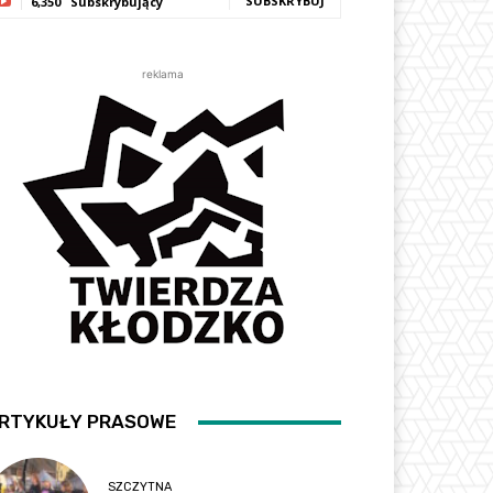
SUBSKRYBUJ
6,350
Subskrybujący
reklama
RTYKUŁY PRASOWE
SZCZYTNA