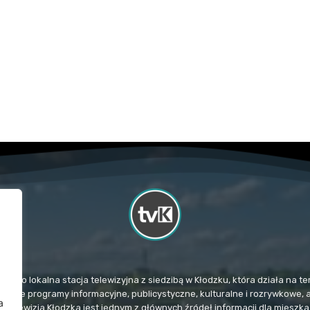
TvK) to lokalna stacja telewizyjna z siedzibą w Kłodzku, która działa na
mituje programy informacyjne, publicystyczne, kulturalne i rozrywkowe, 
a
. Telewizja Kłodzka jest jednym z głównych źródeł informacji dla miesz