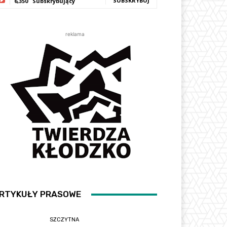
SUBSKRYBUJ
6,350
Subskrybujący
reklama
RTYKUŁY PRASOWE
SZCZYTNA