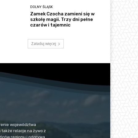
DOLNY ŚLĄSK
Zamek Czocha zamieni się w
szkołę magii. Trzy dni pełne
czarów i tajemnic
Załaduj więcej
 terenie województwa
a także relacje na żywo z
kańców regionu i odgrywa