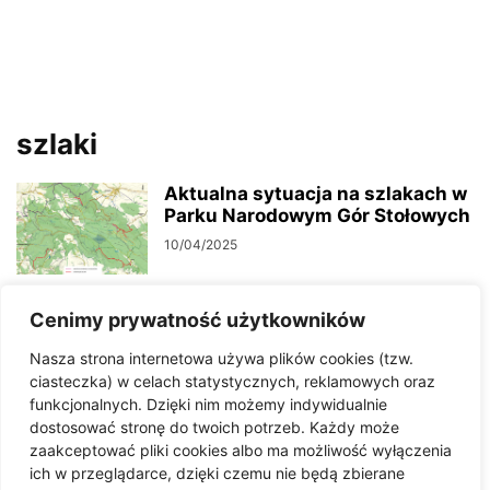
szlaki
Aktualna sytuacja na szlakach w
Parku Narodowym Gór Stołowych
10/04/2025
Cenimy prywatność użytkowników
Do 13 września zamknięty jest
fragment szlaku serduszkowego
Nasza strona internetowa używa plików cookies (tzw.
04/09/2024
ciasteczka) w celach statystycznych, reklamowych oraz
funkcjonalnych. Dzięki nim możemy indywidualnie
dostosować stronę do twoich potrzeb. Każdy może
Komunikat Parku Narodowego
zaakceptować pliki cookies albo ma możliwość wyłączenia
Gór Stołowych. Sprawdź, które
ich w przeglądarce, dzięki czemu nie będą zbierane
szlaki są obecnie dostępne