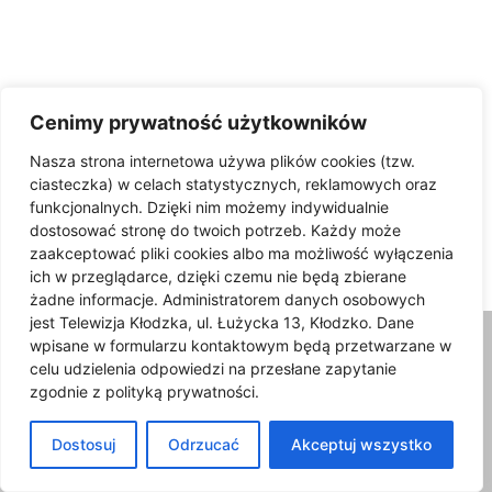
Cenimy prywatność użytkowników
Sztafeta Przewodnicka
Nasza strona internetowa używa plików cookies (tzw.
ciasteczka) w celach statystycznych, reklamowych oraz
IV Sztafeta Przewodnicka za
funkcjonalnych. Dzięki nim możemy indywidualnie
nami. Przewodnicy pokonali
dostosować stronę do twoich potrzeb. Każdy może
blisko 240 km przez...
zaakceptować pliki cookies albo ma możliwość wyłączenia
06/07/2026
ich w przeglądarce, dzięki czemu nie będą zbierane
żadne informacje. Administratorem danych osobowych
jest Telewizja Kłodzka, ul. Łużycka 13, Kłodzko. Dane
wpisane w formularzu kontaktowym będą przetwarzane w
celu udzielenia odpowiedzi na przesłane zapytanie
zgodnie z polityką prywatności.
Dostosuj
Odrzucać
Akceptuj wszystko