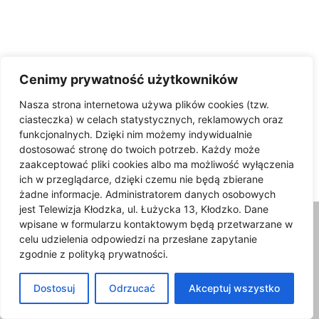
Cenimy prywatność użytkowników
ul. Grottgera
Nasza strona internetowa używa plików cookies (tzw.
ciasteczka) w celach statystycznych, reklamowych oraz
Ogłoszono przetarg dotyczący
funkcjonalnych. Dzięki nim możemy indywidualnie
odbudowy mostu w ciągu ulicy
dostosować stronę do twoich potrzeb. Każdy może
Grottgera w Kłodzku
zaakceptować pliki cookies albo ma możliwość wyłączenia
29/09/2025
ich w przeglądarce, dzięki czemu nie będą zbierane
żadne informacje. Administratorem danych osobowych
jest Telewizja Kłodzka, ul. Łużycka 13, Kłodzko. Dane
wpisane w formularzu kontaktowym będą przetwarzane w
celu udzielenia odpowiedzi na przesłane zapytanie
zgodnie z polityką prywatności.
Dostosuj
Odrzucać
Akceptuj wszystko