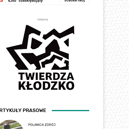
SUBSKRYBUJ
6,350
Subskrybujący
reklama
RTYKUŁY PRASOWE
POLANICA ZDRÓJ