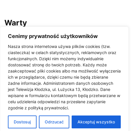
Warty
Cenimy prywatność użytkowników
Kłodzko: zderzenie forda z
ciężarówką na DK-8. Są
Nasza strona internetowa używa plików cookies (tzw.
utrudnienia!
ciasteczka) w celach statystycznych, reklamowych oraz
22/07/2026
funkcjonalnych. Dzięki nim możemy indywidualnie
dostosować stronę do twoich potrzeb. Każdy może
Zderzenie na skrzyżowaniu ul.
zaakceptować pliki cookies albo ma możliwość wyłączenia
Warty z DK-8 w Kłodzku
ich w przeglądarce, dzięki czemu nie będą zbierane
żadne informacje. Administratorem danych osobowych
05/09/2025
jest Telewizja Kłodzka, ul. Łużycka 13, Kłodzko. Dane
wpisane w formularzu kontaktowym będą przetwarzane w
celu udzielenia odpowiedzi na przesłane zapytanie
Samochód uderzył w budynek
zgodnie z polityką prywatności.
przy ul. Warty w Kłodzku.
Kierowca uciekł!
Dostosuj
Odrzucać
Akceptuj wszystko
20/01/2025