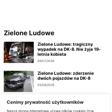
Zielone Ludowe
Zielone Ludowe: tragiczny
wypadek na DK-8. Nie żyje 19-
letnia kobieta
06/07/2026
Zielone Ludowe: zderzenie
dwóch pojazdów na DK-8
05/06/2026
Cenimy prywatność użytkowników
Zdarzenie drogowe na wysokości
miejscowości Zielone Ludowe.
Nasza strona internetowa używa plików cookies (tzw.