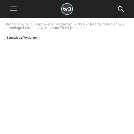
Strona główna
Zapowiedzi Wydarzeń
12.07.: Recital fortepianowy
Jeremiego Łukanusa w Muzeum Ziemi Kłodzkiej
Zapowiedzi Wydarzeń