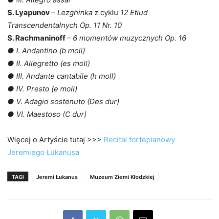
S. Lyapunov
–
Lezghinka
z cyklu
12 Etiud
Transcendentalnych Op. 11 Nr. 10
S. Rachmaninoff
– 6 momentów muzycznych Op. 16
● I. Andantino (b moll)
● II. Allegretto (es moll)
● III. Andante cantabile (h moll)
● IV. Presto (e moll)
● V. Adagio sostenuto (Des dur)
● VI. Maestoso (C dur)
Więcej o Artyście tutaj >>>
Recital fortepianowy
Jeremiego Łukanusa
TAGI
Jeremi Łukanus
Muzeum Ziemi Kłodzkiej