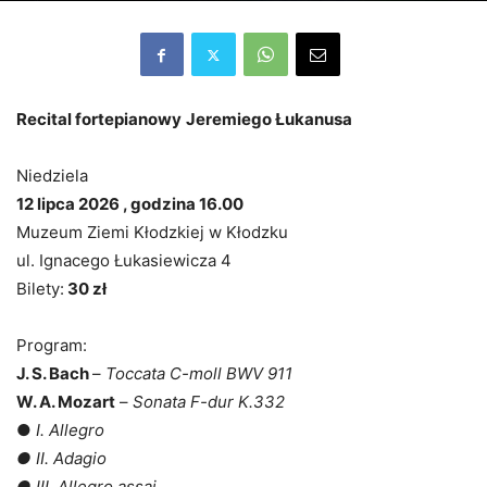
Recital fortepianowy
Jeremiego Łukanusa
Niedziela
12 lipca 2026 , godzina 16.00
Muzeum Ziemi Kłodzkiej w Kłodzku
ul. Ignacego Łukasiewicza 4
Bilety:
30 zł
Program:
J. S. Bach
–
Toccata C-moll BWV 911
W. A. Mozart
–
Sonata F-dur K.332
●
I. Allegro
● II. Adagio
● III. Allegro assai