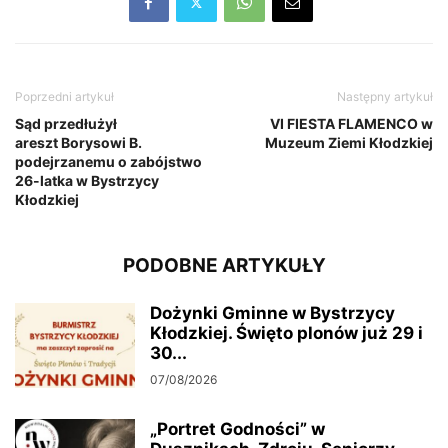
Poprzedni artykuł
Następny artykuł
Sąd przedłużył
VI FIESTA FLAMENCO w
areszt Borysowi B.
Muzeum Ziemi Kłodzkiej
podejrzanemu o zabójstwo
26-latka w Bystrzycy
Kłodzkiej
PODOBNE ARTYKUŁY
Dożynki Gminne w Bystrzycy
Kłodzkiej. Święto plonów już 29 i
30...
07/08/2026
„Portret Godności” w