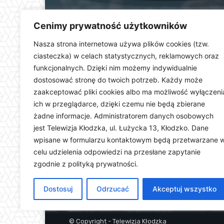
Cenimy prywatność użytkowników
Nasza strona internetowa używa plików cookies (tzw.
ciasteczka) w celach statystycznych, reklamowych oraz
funkcjonalnych. Dzięki nim możemy indywidualnie
Telewizja Kłodzka (
dostosować stronę do twoich potrzeb. Każdy może
dolnośląskiego. Stacja e
zaakceptować pliki cookies albo ma możliwość wyłączeni
wydarzeń i uroczystości
ich w przeglądarce, dzięki czemu nie będą zbierane
ważną rolę w kształtowani
Dostarczamy najświeższ
żadne informacje. Administratorem danych osobowych
jest Telewizja Kłodzka, ul. Łużycka 13, Kłodzko. Dane
wpisane w formularzu kontaktowym będą przetwarzane 
celu udzielenia odpowiedzi na przesłane zapytanie
zgodnie z polityką prywatności.
Dostosuj
Odrzucać
Akceptuj wszystko
© Copyright - Telewizja Kłodzka