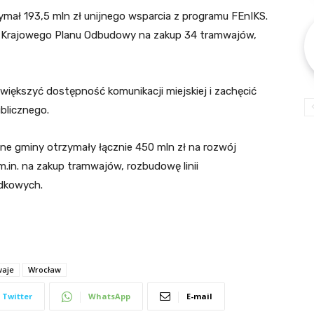
mał 193,5 mln zł unijnego wsparcia z programu FEnIKS.
z Krajowego Planu Odbudowy na zakup 34 tramwajów,
iększyć dostępność komunikacji miejskiej i zachęcić
blicznego.
ne gminy otrzymały łącznie 450 mln zł na rozwój
m.in. na zakup tramwajów, rozbudowę linii
dkowych.
waje
Wrocław
Twitter
WhatsApp
E-mail