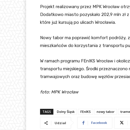
Projekt realizowany przez MPK Wrocław otrzy
Dodatkowo miasto pozyskało 202,9 mln zł 
które już kursują po ulicach Wrocławia.
Nowy tabor ma poprawić komfort podróży, zw
mieszkańców do korzystania z transportu pu
W ramach programu FEnIKS Wrocław i okolicz
transportu miejskiego. Środki przeznaczono 
tramwajowych oraz budowę węzłów przesia
foto: MPK Wrocław
TAGS
Dolny Śląsk
FEnIKS
nowy tabor
tram
Facebook
Udział