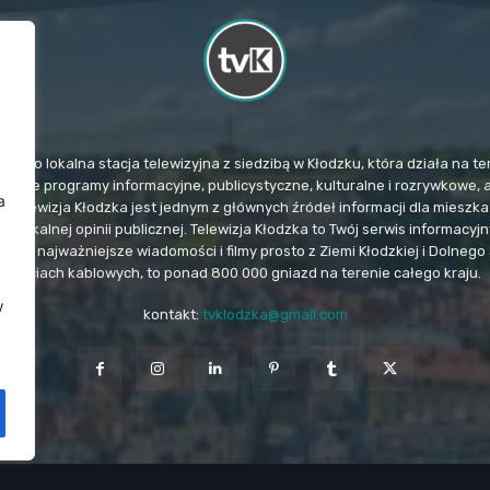
TvK) to lokalna stacja telewizyjna z siedzibą w Kłodzku, która działa na
mituje programy informacyjne, publicystyczne, kulturalne i rozrywkowe, 
a
. Telewizja Kłodzka jest jednym z głównych źródeł informacji dla miesz
u lokalnej opinii publicznej. Telewizja Kłodzka to Twój serwis informacy
e i najważniejsze wiadomości i filmy prosto z Ziemi Kłodzkiej i Dolnego 
sieciach kablowych, to ponad 800 000 gniazd na terenie całego kraju.
w
kontakt:
tvklodzka@gmail.com