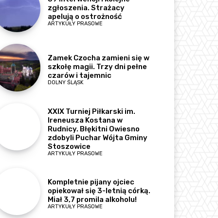
zgłoszenia. Strażacy
apelują o ostrożność
ARTYKUŁY PRASOWE
Zamek Czocha zamieni się w
szkołę magii. Trzy dni pełne
czarów i tajemnic
DOLNY ŚLĄSK
XXIX Turniej Piłkarski im.
Ireneusza Kostana w
Rudnicy. Błękitni Owiesno
zdobyli Puchar Wójta Gminy
Stoszowice
ARTYKUŁY PRASOWE
Kompletnie pijany ojciec
opiekował się 3-letnią córką.
Miał 3,7 promila alkoholu!
ARTYKUŁY PRASOWE