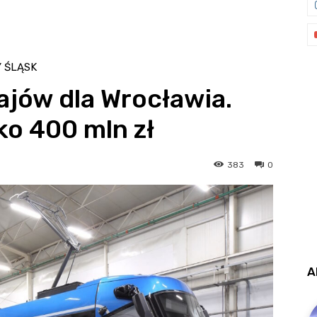
 ŚLĄSK
jów dla Wrocławia.
ko 400 mln zł
383
0
A