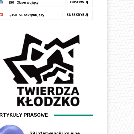
OBSERWUJ
850
Obserwujący
SUBSKRYBUJ
6,350
Subskrybujący
RTYKUŁY PRASOWE
39 interwencji i kolejne