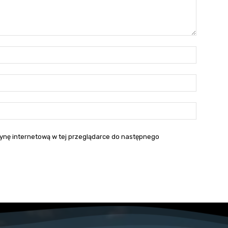
Nazwa:*
E-
mail:*
Strona
interneto
itrynę internetową w tej przeglądarce do następnego