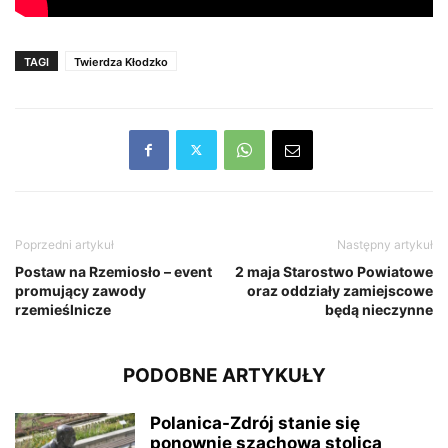
TAGI
Twierdza Kłodzko
Poprzedni artykuł
Następny artykuł
Postaw na Rzemiosło – event
2 maja Starostwo Powiatowe
promujący zawody
oraz oddziały zamiejscowe
rzemieślnicze
będą nieczynne
PODOBNE ARTYKUŁY
Polanica-Zdrój stanie się
ponownie szachową stolicą