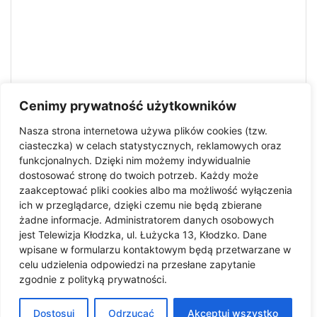
Cenimy prywatność użytkowników
Nasza strona internetowa używa plików cookies (tzw.
ciasteczka) w celach statystycznych, reklamowych oraz
funkcjonalnych. Dzięki nim możemy indywidualnie
dostosować stronę do twoich potrzeb. Każdy może
zaakceptować pliki cookies albo ma możliwość wyłączenia
ich w przeglądarce, dzięki czemu nie będą zbierane
żadne informacje. Administratorem danych osobowych
jest Telewizja Kłodzka, ul. Łużycka 13, Kłodzko. Dane
Zapisz moje imię i nazwisko, adres e-mail i witrynę
wpisane w formularzu kontaktowym będą przetwarzane w
internetową w tej przeglądarce do następnego komentowania.
celu udzielenia odpowiedzi na przesłane zapytanie
zgodnie z polityką prywatności.
Dostosuj
Odrzucać
Akceptuj wszystko