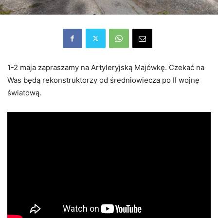
1-2 maja zapraszamy na Artyleryjską Majówkę. Czekać na
Was będą rekonstruktorzy od średniowiecza po II wojnę
światową.