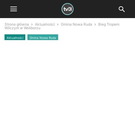
Strona główna
Aktualności
Gmina Nowa Ruda
Bieg Tropem
Wilczym w Woliborzu
Aktualności
Gmina Nowa Ruda