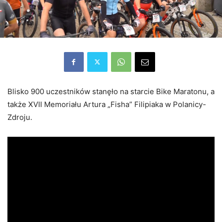
Blisko 900 uczestników stanęło na starcie Bike Maratonu, a
także XVII Memoriału Artura „Fisha” Filipiaka w Polanicy-
Zdroju.