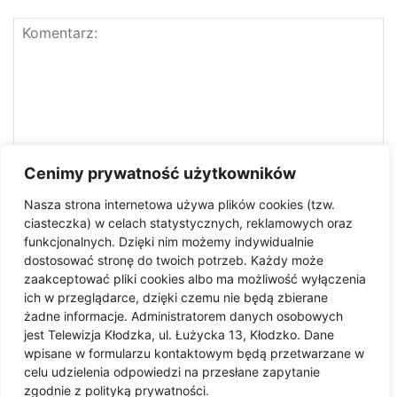
Cenimy prywatność użytkowników
Nasza strona internetowa używa plików cookies (tzw.
ciasteczka) w celach statystycznych, reklamowych oraz
funkcjonalnych. Dzięki nim możemy indywidualnie
dostosować stronę do twoich potrzeb. Każdy może
zaakceptować pliki cookies albo ma możliwość wyłączenia
ich w przeglądarce, dzięki czemu nie będą zbierane
żadne informacje. Administratorem danych osobowych
jest Telewizja Kłodzka, ul. Łużycka 13, Kłodzko. Dane
Zapisz moje imię i nazwisko, adres e-mail i witrynę
wpisane w formularzu kontaktowym będą przetwarzane w
internetową w tej przeglądarce do następnego komentowania.
celu udzielenia odpowiedzi na przesłane zapytanie
zgodnie z polityką prywatności.