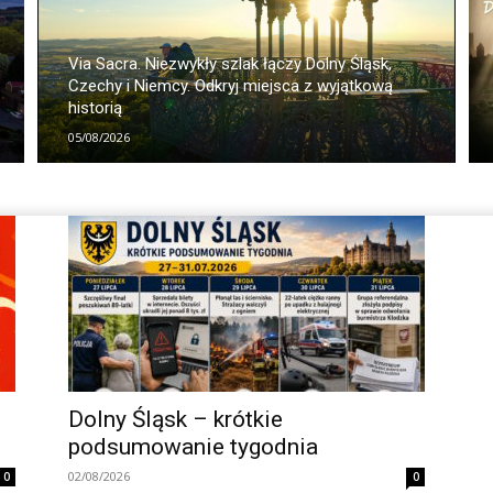
Via Sacra. Niezwykły szlak łączy Dolny Śląsk,
Czechy i Niemcy. Odkryj miejsca z wyjątkową
historią
05/08/2026
Dolny Śląsk – krótkie
podsumowanie tygodnia
02/08/2026
0
0