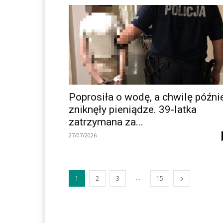
Poprosiła o wodę, a chwilę późni
zniknęły pieniądze. 39-latka
zatrzymana za...
27/07/2026
...
1
2
3
15