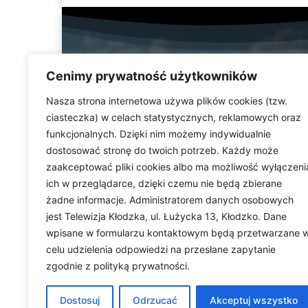
Cenimy prywatność użytkowników
Nasza strona internetowa używa plików cookies (tzw.
ciasteczka) w celach statystycznych, reklamowych oraz
funkcjonalnych. Dzięki nim możemy indywidualnie
Telewizja Kłodzka (
dostosować stronę do twoich potrzeb. Każdy może
dolnośląskiego. Stacja e
zaakceptować pliki cookies albo ma możliwość wyłączeni
wydarzeń i uroczystości
ich w przeglądarce, dzięki czemu nie będą zbierane
ważną rolę w kształtowani
Dostarczamy najświeższ
żadne informacje. Administratorem danych osobowych
jest Telewizja Kłodzka, ul. Łużycka 13, Kłodzko. Dane
wpisane w formularzu kontaktowym będą przetwarzane 
celu udzielenia odpowiedzi na przesłane zapytanie
zgodnie z polityką prywatności.
Dostosuj
Odrzucać
Akceptuj wszystko