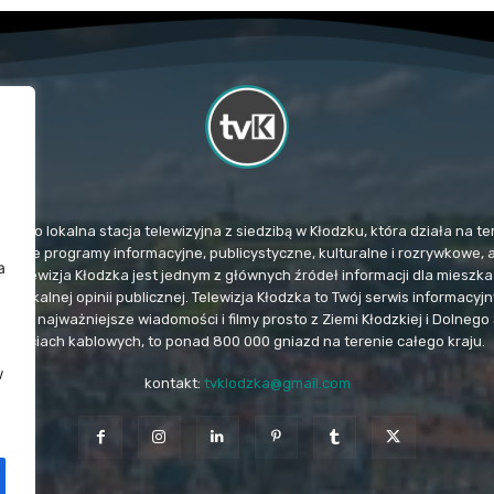
TvK) to lokalna stacja telewizyjna z siedzibą w Kłodzku, która działa na
mituje programy informacyjne, publicystyczne, kulturalne i rozrywkowe, 
a
. Telewizja Kłodzka jest jednym z głównych źródeł informacji dla miesz
u lokalnej opinii publicznej. Telewizja Kłodzka to Twój serwis informacy
e i najważniejsze wiadomości i filmy prosto z Ziemi Kłodzkiej i Dolnego 
sieciach kablowych, to ponad 800 000 gniazd na terenie całego kraju.
w
kontakt:
tvklodzka@gmail.com