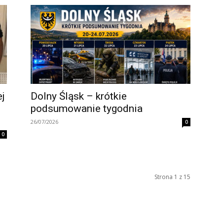
ej
Dolny Śląsk – krótkie
podsumowanie tygodnia
26/07/2026
0
0
Strona 1 z 15