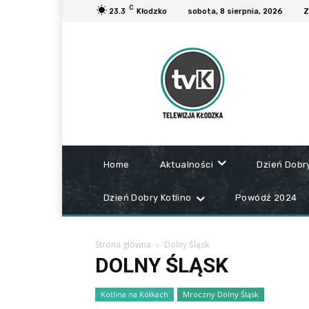
C
23.3
Kłodzko
sobota, 8 sierpnia, 2026
Z
Home
Aktualności
Dzień Dobr
Dzień Dobry Kotlino
Powódź 2024
Strona główna
Dolny Śląsk
DOLNY ŚLĄSK
Kotlina na Kółkach
Mroczny Dolny Śląsk