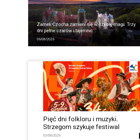
Zamek Czocha zamieni się w szkołę magii. Trzy
dni pełne czarów i tajemnic
06/08/2026
Pięć dni folkloru i muzyki.
Strzegom szykuje festiwal
03/08/2026