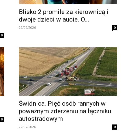
Blisko 2 promile za kierownicą i
dwoje dzieci w aucie. O...
29/07/2026
0
0
Świdnica. Pięć osób rannych w
poważnym zderzeniu na łączniku
autostradowym
0
27/07/2026
0