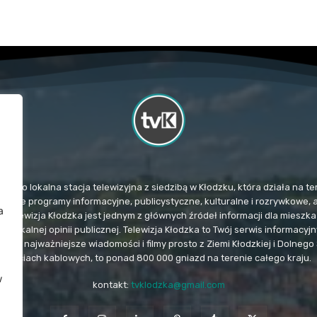
TvK) to lokalna stacja telewizyjna z siedzibą w Kłodzku, która działa na
mituje programy informacyjne, publicystyczne, kulturalne i rozrywkowe, 
a
. Telewizja Kłodzka jest jednym z głównych źródeł informacji dla miesz
u lokalnej opinii publicznej. Telewizja Kłodzka to Twój serwis informacy
e i najważniejsze wiadomości i filmy prosto z Ziemi Kłodzkiej i Dolnego 
sieciach kablowych, to ponad 800 000 gniazd na terenie całego kraju.
w
kontakt:
tvklodzka@gmail.com