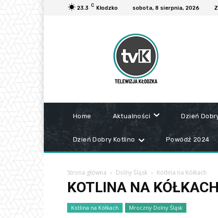
C
23.3
Kłodzko
sobota, 8 sierpnia, 2026
Z
Home
Aktualności
Dzień Dobr
Dzień Dobry Kotlino
Powódź 2024
Strona główna
Dolny Śląsk
Kotlina na Kółkach
KOTLINA NA KÓŁKAC
Kotlina na Kółkach
Mroczny Dolny Śląsk