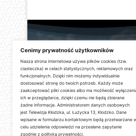
Cenimy prywatność użytkowników
Nasza strona internetowa używa plików cookies (tzw.
ciasteczka) w celach statystycznych, reklamowych oraz
funkcjonalnych. Dzięki nim możemy indywidualnie
Telewizja Kłodzka (
dostosować stronę do twoich potrzeb. Każdy może
dolnośląskiego. Stacja e
zaakceptować pliki cookies albo ma możliwość wyłączeni
wydarzeń i uroczystości
ich w przeglądarce, dzięki czemu nie będą zbierane
ważną rolę w kształtowani
Dostarczamy najświeższ
żadne informacje. Administratorem danych osobowych
jest Telewizja Kłodzka, ul. Łużycka 13, Kłodzko. Dane
wpisane w formularzu kontaktowym będą przetwarzane 
celu udzielenia odpowiedzi na przesłane zapytanie
zgodnie z polityką prywatności.