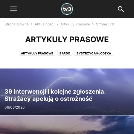
Strona główna
Aktualności
Artykuły Prasowe
Strona 170
ARTYKUŁY PRASOWE
ARTYKUŁY PRASOWE
BARDO
BYSTRZYCA KŁODZKA
DUSZNIKI ZDRÓJ
GMINA KŁODZKO
GMINA NOWA RUDA
GMINA STOSZOWICE
GMINA ZĄBKOWICE ŚL
KŁODZKO
KUDOWA ZDRÓJ
LĄDEK ZDRÓJ
LEWIN KŁODZKI
MIĘDZYGÓRZE
MIĘDZYLESIE
NOWA RUDA
POLANICA ZDRÓJ
POWIAT KŁODZKI
39 interwencji i kolejne zgłoszenia.
POWÓDŹ 2024
RADKÓW
STRONIE ŚLĄSKIE
SZCZYTNA
Strażacy apelują o ostrożność
URZĄD MARSZAŁKOWSKI WOJEWÓDZTWA DOLNOŚLĄSKIEGO
06/08/2026
URZĄD PRACY
WAŁBRZYSKA SPECJALNA STREFA EKONOMICZNA
ŻYCZENIA