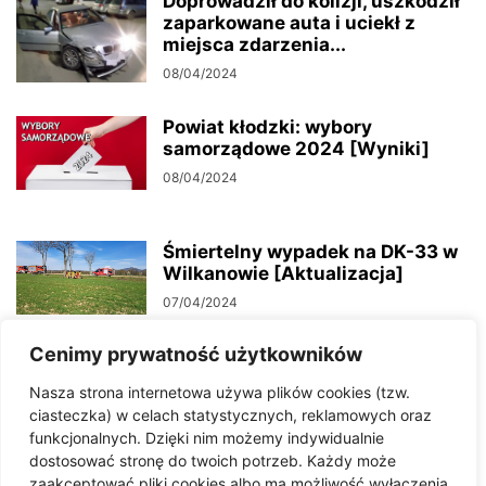
Doprowadził do kolizji, uszkodził
zaparkowane auta i uciekł z
miejsca zdarzenia...
08/04/2024
Powiat kłodzki: wybory
samorządowe 2024 [Wyniki]
08/04/2024
Śmiertelny wypadek na DK-33 w
Wilkanowie [Aktualizacja]
07/04/2024
Cenimy prywatność użytkowników
Zderzenie dwóch pojazdów w
Nasza strona internetowa używa plików cookies (tzw.
Chocieszowie
ciasteczka) w celach statystycznych, reklamowych oraz
07/04/2024
funkcjonalnych. Dzięki nim możemy indywidualnie
dostosować stronę do twoich potrzeb. Każdy może
zaakceptować pliki cookies albo ma możliwość wyłączenia