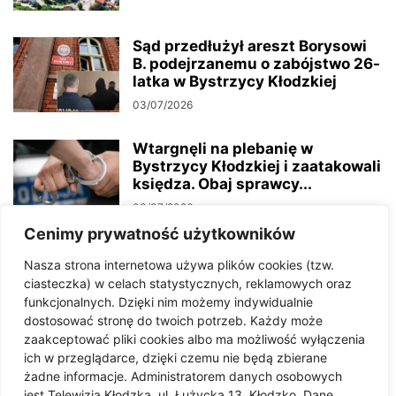
Sąd przedłużył areszt Borysowi
B. podejrzanemu o zabójstwo 26-
latka w Bystrzycy Kłodzkiej
03/07/2026
Wtargnęli na plebanię w
Bystrzycy Kłodzkiej i zaatakowali
księdza. Obaj sprawcy...
03/07/2026
Cenimy prywatność użytkowników
Ludzkie kości znalezione w lesie
Nasza strona internetowa używa plików cookies (tzw.
pod Bystrzycą Kłodzką. To może
ciasteczka) w celach statystycznych, reklamowych oraz
być...
funkcjonalnych. Dzięki nim możemy indywidualnie
29/06/2026
dostosować stronę do twoich potrzeb. Każdy może
zaakceptować pliki cookies albo ma możliwość wyłączenia
„Świecimy przykładem” –
ich w przeglądarce, dzięki czemu nie będą zbierane
konferencja w Bystrzycy
żadne informacje. Administratorem danych osobowych
Kłodzkiej
jest Telewizja Kłodzka, ul. Łużycka 13, Kłodzko. Dane