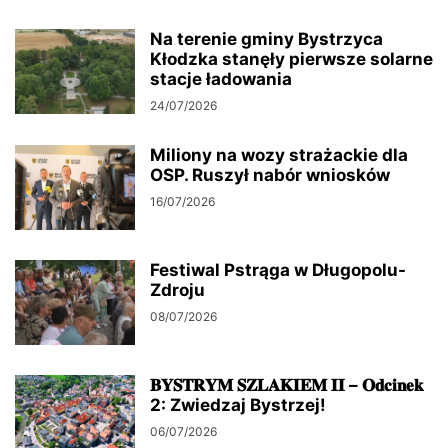
Na terenie gminy Bystrzyca
Kłodzka stanęły pierwsze solarne
stacje ładowania
24/07/2026
Miliony na wozy strażackie dla
OSP. Ruszył nabór wniosków
16/07/2026
Festiwal Pstrąga w Długopolu-
Zdroju
08/07/2026
𝐁𝐘𝐒𝐓𝐑𝐘𝐌 𝐒𝐙𝐋𝐀𝐊𝐈𝐄𝐌 𝐈𝐈 – 𝐎𝐝𝐜𝐢𝐧𝐞𝐤
2: Zwiedzaj Bystrzej!
06/07/2026