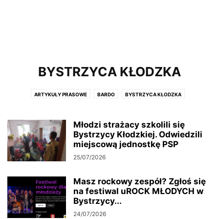
BYSTRZYCA KŁODZKA
ARTYKUŁY PRASOWE
BARDO
BYSTRZYCA KŁODZKA
DUSZNIKI ZDRÓJ
GMINA KŁODZKO
GMINA NOWA RUDA
GMINA STOSZOWICE
GMINA ZĄBKOWICE ŚL
KŁODZKO
Młodzi strażacy szkolili się
KUDOWA ZDRÓJ
LĄDEK ZDRÓJ
Bystrzycy Kłodzkiej. Odwiedzili
LEWIN KŁODZKI
MIĘDZYGÓRZE
miejscową jednostkę PSP
MIĘDZYLESIE
NOWA RUDA
POLANICA ZDRÓJ
POWIAT KŁODZKI
25/07/2026
POWÓDŹ 2024
RADKÓW
STRONIE ŚLĄSKIE
SZCZYTNA
URZĄD MARSZAŁKOWSKI WOJEWÓDZTWA DOLNOŚLĄSKIEGO
Masz rockowy zespół? Zgłoś się
URZĄD PRACY
WAŁBRZYSKA SPECJALNA STREFA EKONOMICZNA
na festiwal uROCK MŁODYCH w
ŻYCZENIA
Bystrzycy...
24/07/2026