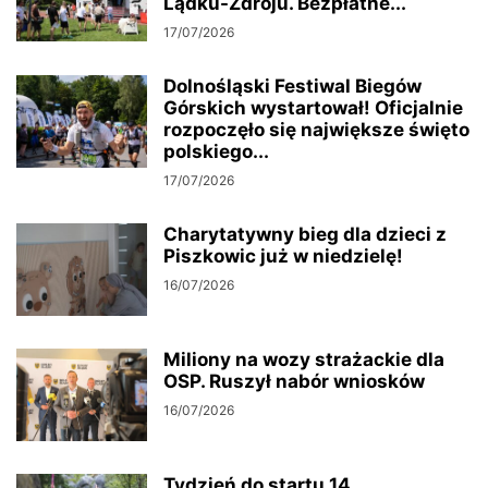
Lądku-Zdroju. Bezpłatne...
17/07/2026
Dolnośląski Festiwal Biegów
Górskich wystartował! Oficjalnie
rozpoczęło się największe święto
polskiego...
17/07/2026
Charytatywny bieg dla dzieci z
Piszkowic już w niedzielę!
16/07/2026
Miliony na wozy strażackie dla
OSP. Ruszył nabór wniosków
16/07/2026
Tydzień do startu 14.