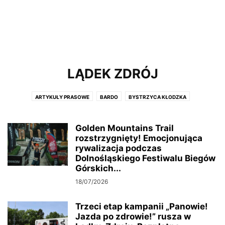
LĄDEK ZDRÓJ
ARTYKUŁY PRASOWE
BARDO
BYSTRZYCA KŁODZKA
DUSZNIKI ZDRÓJ
GMINA KŁODZKO
GMINA NOWA RUDA
GMINA STOSZOWICE
GMINA ZĄBKOWICE ŚL
KŁODZKO
Golden Mountains Trail
KUDOWA ZDRÓJ
LĄDEK ZDRÓJ
rozstrzygnięty! Emocjonująca
LEWIN KŁODZKI
MIĘDZYGÓRZE
rywalizacja podczas
MIĘDZYLESIE
NOWA RUDA
POLANICA ZDRÓJ
POWIAT KŁODZKI
Dolnośląskiego Festiwalu Biegów
POWÓDŹ 2024
RADKÓW
STRONIE ŚLĄSKIE
SZCZYTNA
Górskich...
URZĄD MARSZAŁKOWSKI WOJEWÓDZTWA DOLNOŚLĄSKIEGO
18/07/2026
URZĄD PRACY
WAŁBRZYSKA SPECJALNA STREFA EKONOMICZNA
ŻYCZENIA
Trzeci etap kampanii „Panowie!
Jazda po zdrowie!” rusza w