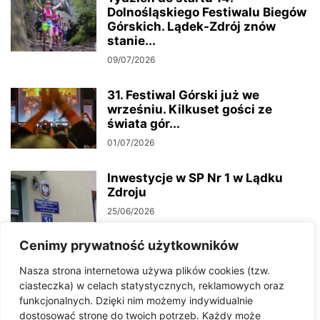
Dolnośląskiego Festiwalu Biegów
Górskich. Lądek-Zdrój znów
stanie...
09/07/2026
31. Festiwal Górski już we
wrześniu. Kilkuset gości ze
świata gór...
01/07/2026
Inwestycje w SP Nr 1 w Lądku
Zdroju
25/06/2026
Cenimy prywatność użytkowników
Woda w Konradowie niezdatna do
Nasza strona internetowa używa plików cookies (tzw.
spożycia. Sanepid wydał
ciasteczka) w celach statystycznych, reklamowych oraz
komunikat
funkcjonalnych. Dzięki nim możemy indywidualnie
17/06/2026
dostosować stronę do twoich potrzeb. Każdy może