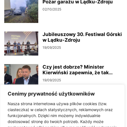
Pożar garażu w Lądku-Zdroju
02/10/2025
Jubileuszowy 30. Festiwal Górski
w Lądku-Zdroju
19/09/2025
Czy jest dobrze? Minister
Kierwiński zapewnia, że tak…
19/09/2025
Cenimy prywatność użytkowników
Podpisano umowę na
Nasza strona internetowa używa plików cookies (tzw.
przebudowę drogi wojewódzkiej
ciasteczka) w celach statystycznych, reklamowych oraz
nr 390 w Lądku-Zdroju
funkcjonalnych. Dzięki nim możemy indywidualnie
18/09/2025
dostosować stronę do twoich potrzeb. Każdy może