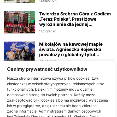
14/06/2026
Twierdza Srebrna Góra z Godłem
„Teraz Polska”. Prestiżowe
wyróżnienie dla jednej...
12/06/2026
Mikołajów na kawowej mapie
świata. Agnieszka Rojewska
powalczy o globalny tytuł...
05/06/2026
Cenimy prywatność użytkowników
Święto Twierdzy 2026 w
Nasza strona internetowa używa plików cookies (tzw.
Twierdza Srebrna Góra. 13
ciasteczka) w celach statystycznych, reklamowych oraz
czerwca historia znów...
funkcjonalnych. Dzięki nim możemy indywidualnie
27/05/2026
dostosować stronę do twoich potrzeb. Każdy może
zaakceptować pliki cookies albo ma możliwość wyłączenia
Targi zdrowej żywności w
ich w przeglądarce, dzięki czemu nie będą zbierane
Lutomierzu
żadne informacje. Administratorem danych osobowych
jest Telewizja Kłodzka, ul. Łużycka 13, Kłodzko. Dane
19/05/2026