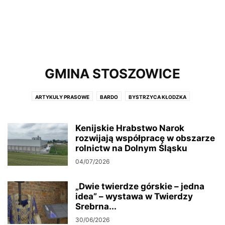
GMINA STOSZOWICE
ARTYKUŁY PRASOWE
BARDO
BYSTRZYCA KŁODZKA
DUSZNIKI ZDRÓJ
GMINA KŁODZKO
GMINA NOWA RUDA
GMINA STOSZOWICE
GMINA ZĄBKOWICE ŚL
KŁODZKO
Kenijskie Hrabstwo Narok
KUDOWA ZDRÓJ
LĄDEK ZDRÓJ
rozwijają współpracę w obszarze
LEWIN KŁODZKI
MIĘDZYGÓRZE
rolnictw na Dolnym Śląsku
MIĘDZYLESIE
NOWA RUDA
POLANICA ZDRÓJ
POWIAT KŁODZKI
04/07/2026
POWÓDŹ 2024
RADKÓW
STRONIE ŚLĄSKIE
SZCZYTNA
URZĄD MARSZAŁKOWSKI WOJEWÓDZTWA DOLNOŚLĄSKIEGO
„Dwie twierdze górskie – jedna
URZĄD PRACY
WAŁBRZYSKA SPECJALNA STREFA EKONOMICZNA
idea” – wystawa w Twierdzy
ŻYCZENIA
Srebrna...
30/06/2026