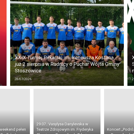
XXIX Turniej Piłkarski im. Ireneusza Kostana
już 2 sierpnia w Rudnicy o Puchar Wójta Gminy
Stoszowice
28/07/2026
2
29.07.: Vasylysa Danylevska w
 weekend pełen
Teatrze Zdrojowym im. Fryderyka
Koncert „Podró