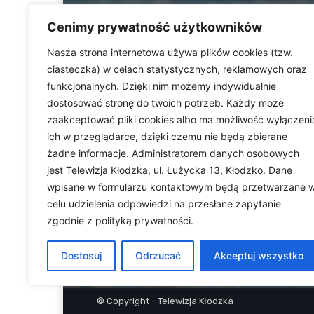
Cenimy prywatność użytkowników
Nasza strona internetowa używa plików cookies (tzw.
ciasteczka) w celach statystycznych, reklamowych oraz
funkcjonalnych. Dzięki nim możemy indywidualnie
Telewizja Kłodzka (
dostosować stronę do twoich potrzeb. Każdy może
dolnośląskiego. Stacja e
zaakceptować pliki cookies albo ma możliwość wyłączeni
wydarzeń i uroczystości
ich w przeglądarce, dzięki czemu nie będą zbierane
ważną rolę w kształtowani
Dostarczamy najświeższ
żadne informacje. Administratorem danych osobowych
jest Telewizja Kłodzka, ul. Łużycka 13, Kłodzko. Dane
wpisane w formularzu kontaktowym będą przetwarzane 
celu udzielenia odpowiedzi na przesłane zapytanie
zgodnie z polityką prywatności.
Dostosuj
Odrzucać
Akceptuj wszystko
© Copyright - Telewizja Kłodzka