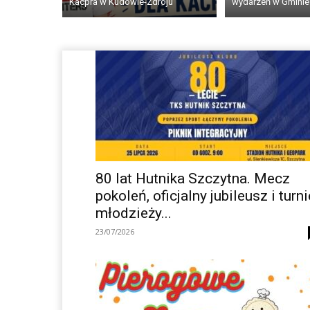
Kacpra w Kudowie-Zdroju
wydarzeń w Gmini
80 lat Hutnika Szczytna. Mecz
pokoleń, oficjalny jubileusz i turni
młodzieży...
23/07/2026