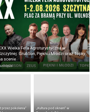
XXX Wielka Feta Agroturystyczna w
Szczytnej. GrubSon, Piękni i Młodzi oraz Topky
na scenie
6/07/2026
ż przez pokolenia”
„Kultura pod oknem” w