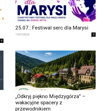
25.07.: Festiwal serc dla Marysi
.
17/07/2026
0
0
i
„Odkryj piękno Międzygórza” –
wakacyjne spacery z
przewodnikiem