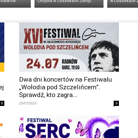
e Radków!
Chopina w Dusznikach-Zdroju
w Dusznikach-
Dwa dni koncertów na Festiwalu
ej
„Wołodia pod Szczelińcem”.
Sprawdź, kto zagra...
23/07/2026
0
0