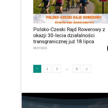
Polsko-Czeski Rajd Rowerowy z
okazji 30-lecia działalności
transgranicznej już 18 lipca
08/07/2026
...
1
2
3
8