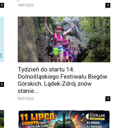
14/07/2026
0
0
Tydzień do startu 14.
Dolnośląskiego Festiwalu Biegów
Górskich. Lądek-Zdrój znów
0
stanie...
09/07/2026
0