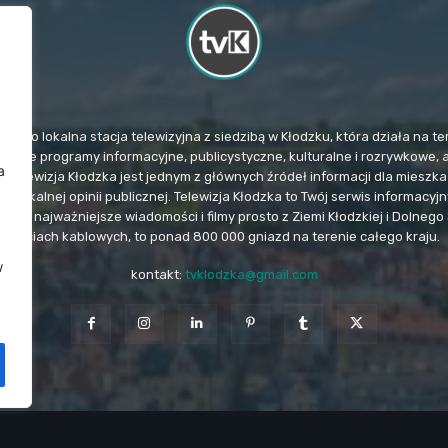
TvK) to lokalna stacja telewizyjna z siedzibą w Kłodzku, która działa na
mituje programy informacyjne, publicystyczne, kulturalne i rozrywkowe, 
a
. Telewizja Kłodzka jest jednym z głównych źródeł informacji dla miesz
u lokalnej opinii publicznej. Telewizja Kłodzka to Twój serwis informacy
e i najważniejsze wiadomości i filmy prosto z Ziemi Kłodzkiej i Dolnego 
sieciach kablowych, to ponad 800 000 gniazd na terenie całego kraju.
w
kontakt:
tvklodzka@gmail.com