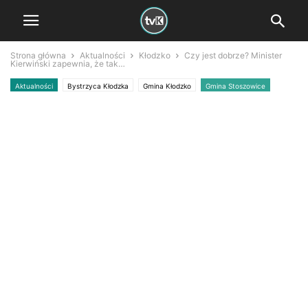
Strona główna
Aktualności
Kłodzko
Czy jest dobrze? Minister
Kierwiński zapewnia, że tak…
Aktualności
Bystrzyca Kłodzka
Gmina Kłodzko
Gmina Stoszowice
Gmina Ząbkowice Śl
Kłodzko
Lądek Zdrój
Międzylesie
Powiat Kłodzki
Powódź 2024
Stronie Śląskie