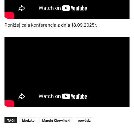
Poniżej cała konferencja z dnia 18.09.2025r.
TAGI
kłodzko
Marcin Kierwiński
powódź