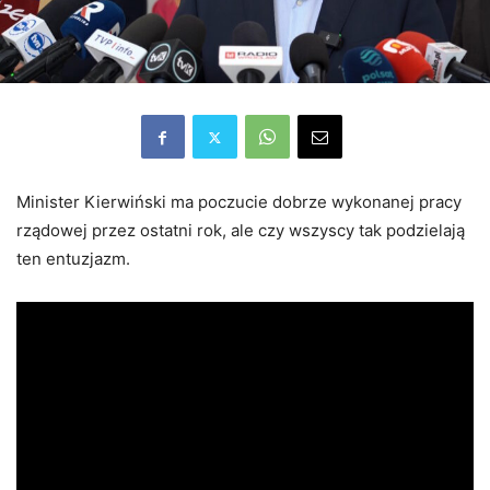
Minister Kierwiński ma poczucie dobrze wykonanej pracy
rządowej przez ostatni rok, ale czy wszyscy tak podzielają
ten entuzjazm.