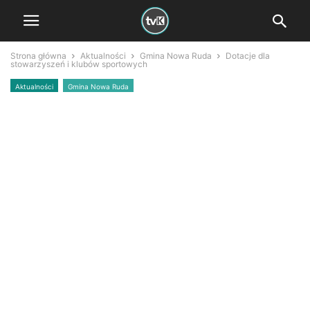
Strona główna
Aktualności
Gmina Nowa Ruda
Dotacje dla
stowarzyszeń i klubów sportowych
Aktualności
Gmina Nowa Ruda