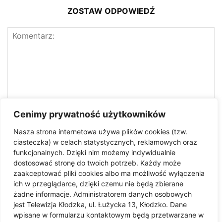
ZOSTAW ODPOWIEDŹ
Cenimy prywatność użytkowników
Nasza strona internetowa używa plików cookies (tzw.
ciasteczka) w celach statystycznych, reklamowych oraz
funkcjonalnych. Dzięki nim możemy indywidualnie
dostosować stronę do twoich potrzeb. Każdy może
zaakceptować pliki cookies albo ma możliwość wyłączenia
ich w przeglądarce, dzięki czemu nie będą zbierane
żadne informacje. Administratorem danych osobowych
jest Telewizja Kłodzka, ul. Łużycka 13, Kłodzko. Dane
Zapisz moje imię i nazwisko, adres e-mail i witrynę
wpisane w formularzu kontaktowym będą przetwarzane w
internetową w tej przeglądarce do następnego komentowania.