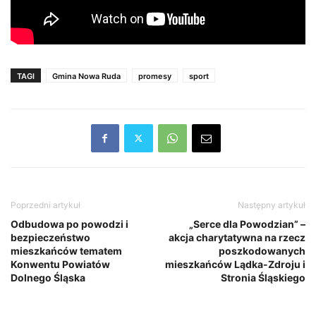
TAGI
Gmina Nowa Ruda
promesy
sport
Poprzedni artykuł
Następny artykuł
Odbudowa po powodzi i
„Serce dla Powodzian” –
bezpieczeństwo
akcja charytatywna na rzecz
mieszkańców tematem
poszkodowanych
Konwentu Powiatów
mieszkańców Lądka-Zdroju i
Dolnego Śląska
Stronia Śląskiego