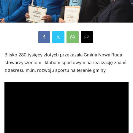
Blisko 280 tysięcy złotych przekazała Gmina Nowa Ruda
stowarzyszeniom i klubom sportowym na realizację zadań
z zakresu m.in. rozwoju sportu na terenie gminy.