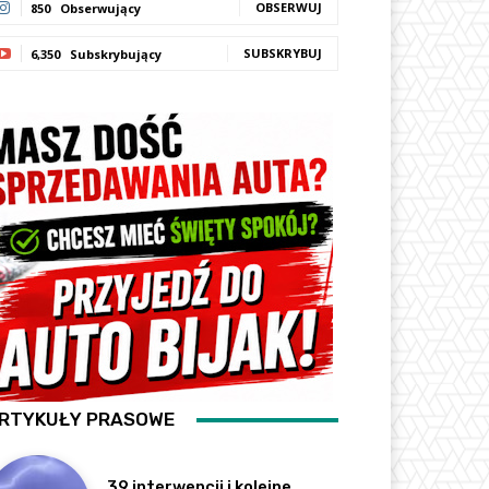
OBSERWUJ
850
Obserwujący
SUBSKRYBUJ
6,350
Subskrybujący
RTYKUŁY PRASOWE
39 interwencji i kolejne