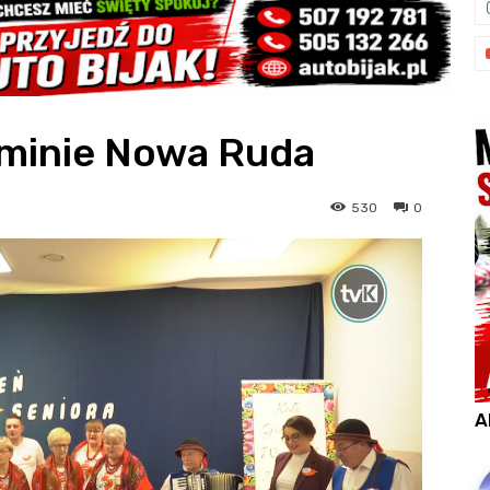
Gminie Nowa Ruda
530
0
A