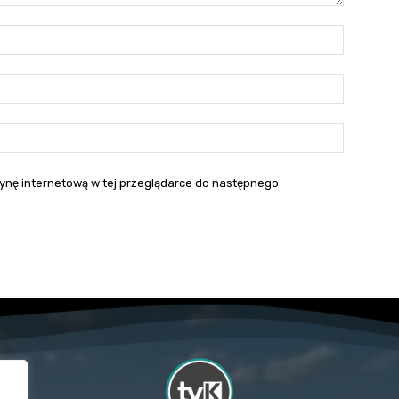
Nazwa:*
E-
mail:*
Strona
interneto
itrynę internetową w tej przeglądarce do następnego