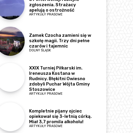
zgłoszenia. Strażacy
apelują o ostrożność
ARTYKUŁY PRASOWE
Zamek Czocha zamieni się w
szkołę magii. Trzy dni pełne
czarów i tajemnic
DOLNY ŚLĄSK
XXIX Turniej Piłkarski im.
Ireneusza Kostana w
Rudnicy. Błękitni Owiesno
zdobyli Puchar Wójta Gminy
Stoszowice
ARTYKUŁY PRASOWE
Kompletnie pijany ojciec
opiekował się 3-letnią córką.
Miał 3,7 promila alkoholu!
ARTYKUŁY PRASOWE