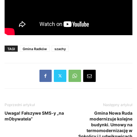
TAGI
Gmina Radków
szachy
Poprzedni artykuł
Następny artykuł
Uwaga! Fałszywe SMS-y „na
Gmina Nowa Ruda
mObywatela”
modernizuje kolejne
budynki. Umowy na
termomodernizację w
Sokolicy i Ludwikowicach