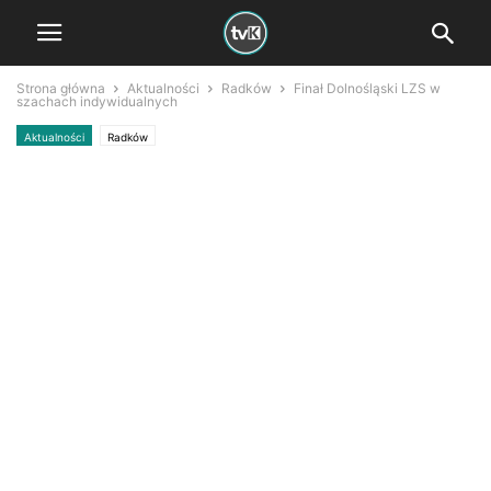
Strona główna
Aktualności
Radków
Finał Dolnośląski LZS w
szachach indywidualnych
Aktualności
Radków