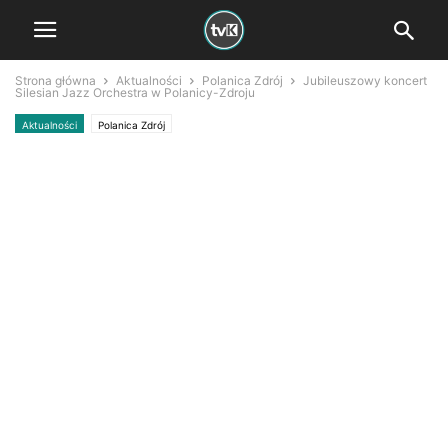
Strona główna
Aktualności
Polanica Zdrój
Jubileuszowy koncert
Silesian Jazz Orchestra w Polanicy-Zdroju
Aktualności
Polanica Zdrój