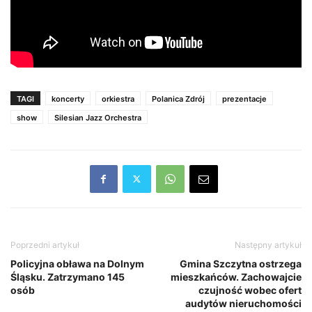
TAGI
koncerty
orkiestra
Polanica Zdrój
prezentacje
show
Silesian Jazz Orchestra
Poprzedni artykuł
Następny artykuł
Policyjna obława na Dolnym
Gmina Szczytna ostrzega
Śląsku. Zatrzymano 145
mieszkańców. Zachowajcie
osób
czujność wobec ofert
audytów nieruchomości