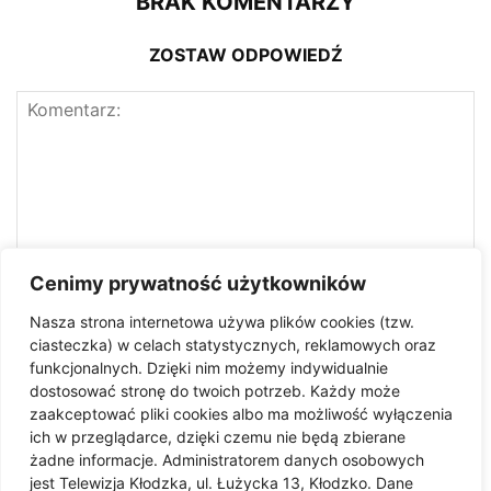
BRAK KOMENTARZY
ZOSTAW ODPOWIEDŹ
Cenimy prywatność użytkowników
Nasza strona internetowa używa plików cookies (tzw.
ciasteczka) w celach statystycznych, reklamowych oraz
funkcjonalnych. Dzięki nim możemy indywidualnie
dostosować stronę do twoich potrzeb. Każdy może
zaakceptować pliki cookies albo ma możliwość wyłączenia
ich w przeglądarce, dzięki czemu nie będą zbierane
żadne informacje. Administratorem danych osobowych
jest Telewizja Kłodzka, ul. Łużycka 13, Kłodzko. Dane
Zapisz moje imię i nazwisko, adres e-mail i witrynę