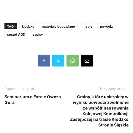
TAGI
kłodzko
materiały budowlane
meble
powódź
sprzęt AGD
zapisy
Poprzedni artykuł
Następny artykuł
Seminarium o Forcie Owcza
Gminy, które ucierpiały w
Góra
wyniku powodzi zwolnione
ze współfinansowania
Kolejowej Komunikacji
Zastępczej na trasie Kłodzko
– Stronie Śląskie