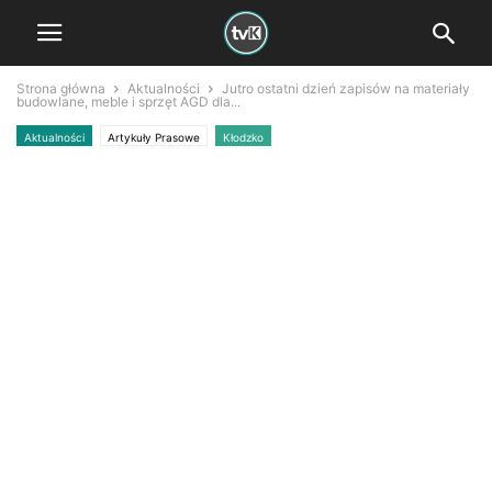
Strona główna
Aktualności
Jutro ostatni dzień zapisów na materiały
budowlane, meble i sprzęt AGD dla...
Aktualności
Artykuły Prasowe
Kłodzko