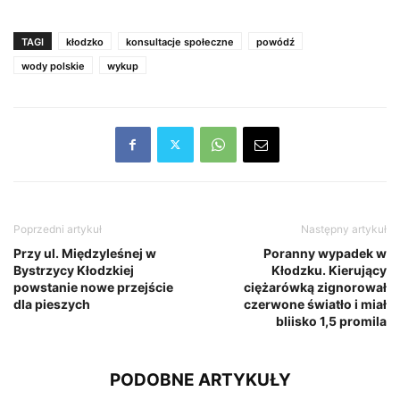
TAGI
kłodzko
konsultacje społeczne
powódź
wody polskie
wykup
Poprzedni artykuł
Następny artykuł
Przy ul. Międzyleśnej w
Poranny wypadek w
Bystrzycy Kłodzkiej
Kłodzku. Kierujący
powstanie nowe przejście
ciężarówką zignorował
dla pieszych
czerwone światło i miał
bliisko 1,5 promila
PODOBNE ARTYKUŁY