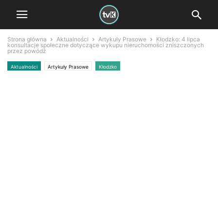
Strona główna
Aktualności
Artykuły Prasowe
Kłodzko: 4 lipca
konsultacje społeczne dotyczące wykupu nieruchomości zniszczonych
przez powódź
Aktualności
Artykuły Prasowe
Kłodzko