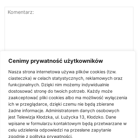
Cenimy prywatność użytkowników
Nasza strona internetowa używa plików cookies (tzw.
ciasteczka) w celach statystycznych, reklamowych oraz
funkcjonalnych. Dzięki nim możemy indywidualnie
dostosować stronę do twoich potrzeb. Każdy może
zaakceptować pliki cookies albo ma możliwość wyłączenia
ich w przeglądarce, dzięki czemu nie będą zbierane
żadne informacje. Administratorem danych osobowych
jest Telewizja Kłodzka, ul. Łużycka 13, Kłodzko. Dane
Zapisz moje imię i nazwisko, adres e-mail i witrynę
wpisane w formularzu kontaktowym będą przetwarzane w
internetową w tej przeglądarce do następnego komentowania.
celu udzielenia odpowiedzi na przesłane zapytanie
zgodnie z polityką prywatności.