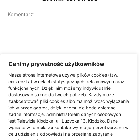
Cenimy prywatność użytkowników
Nasza strona internetowa używa plików cookies (tzw.
ciasteczka) w celach statystycznych, reklamowych oraz
funkcjonalnych. Dzięki nim możemy indywidualnie
dostosować stronę do twoich potrzeb. Każdy może
zaakceptować pliki cookies albo ma możliwość wyłączenia
ich w przeglądarce, dzięki czemu nie będą zbierane
żadne informacje. Administratorem danych osobowych
jest Telewizja Kłodzka, ul. Łużycka 13, Kłodzko. Dane
Zapisz moje imię i nazwisko, adres e-mail i witrynę
wpisane w formularzu kontaktowym będą przetwarzane w
internetową w tej przeglądarce do następnego komentowania.
celu udzielenia odpowiedzi na przesłane zapytanie