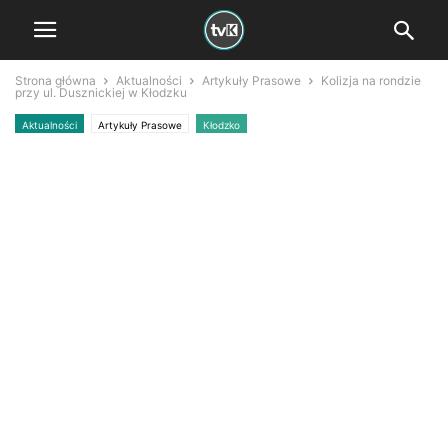
Strona główna
Aktualności
Artykuły Prasowe
Kolizja na rondzie
przy ul. Dusznickiej w Kłodzku
Aktualności
Artykuły Prasowe
Kłodzko