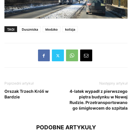
TAGI
Dusznicka
kłodzko
kolizja
Poprzedni artykuł
Następny artykuł
Orszak Trzech Króli w
4-latek wypadł z pierwszego
Bardzie
piętra budynku w Nowej
Rudzie. Przetransportowano
go śmigłowcem do szpitala
PODOBNE ARTYKUŁY