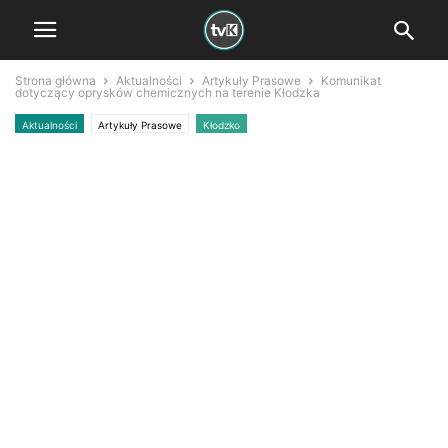
Strona główna
Aktualności
Artykuły Prasowe
Komunikat
dotyczący oprysków chemicznych na terenie Kłodzka
Aktualności
Artykuły Prasowe
Kłodzko