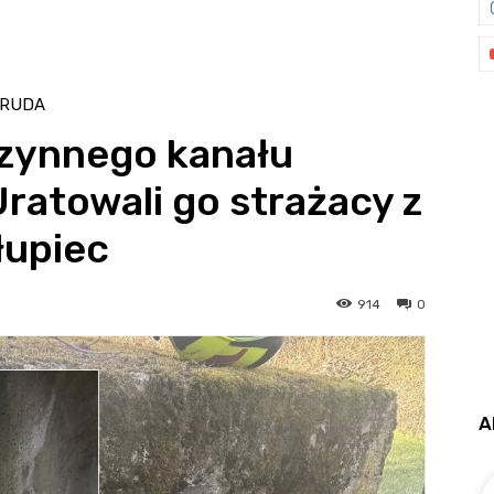
 RUDA
czynnego kanału
ratowali go strażacy z
łupiec
914
0
A