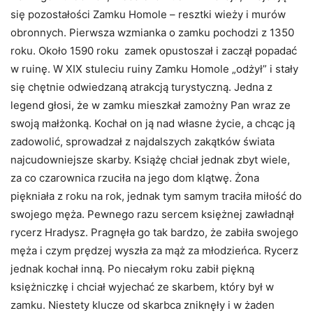
się pozostałości Zamku Homole – resztki wieży i murów
obronnych. Pierwsza wzmianka o zamku pochodzi z 1350
roku. Około 1590 roku zamek opustoszał i zaczął popadać
w ruinę. W XIX stuleciu ruiny Zamku Homole „odżył” i stały
się chętnie odwiedzaną atrakcją turystyczną. Jedna z
legend głosi, że w zamku mieszkał zamożny Pan wraz ze
swoją małżonką. Kochał on ją nad własne życie, a chcąc ją
zadowolić, sprowadzał z najdalszych zakątków świata
najcudowniejsze skarby. Książę chciał jednak zbyt wiele,
za co czarownica rzuciła na jego dom klątwę. Żona
piękniała z roku na rok, jednak tym samym traciła miłość do
swojego męża. Pewnego razu sercem księżnej zawładnął
rycerz Hradysz. Pragnęła go tak bardzo, że zabiła swojego
męża i czym prędzej wyszła za mąż za młodzieńca. Rycerz
jednak kochał inną. Po niecałym roku zabił piękną
księżniczkę i chciał wyjechać ze skarbem, który był w
zamku. Niestety klucze od skarbca zniknęły i w żaden