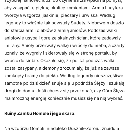
szybciej namówić ludzi do czynienia zła wpadł na pomysł,
aby zasypać tę piękną okolicę kamieniami. Armia Lucyfera
tworzyła wzgórza, jaskinie, pieczary i urwiska. Według
legendy to właśnie tak powstały Sudety. Niebawem doszło
do starcia armii diabłów z armią aniołów. Podczas walki
aniołowie usypali górę ze skalnych ścian, które zadawały
im rany. Anioły przerwały walkę i wróciły do nieba, a czarty
uznały, że wygrały i skierowały się w stronę portalu, by
wrócić do siebie. Okazało się, że portal podczas walki
został zasypany, a demony zrozumiały, że już na zawsze
zamknęły bramę do piekła. Według legendy nieszczęśliwe i
samotne po dziś dzień snuje się u podnóża Ślęży i szukają
drogi do domu. Jeśli chcesz się przekonać, czy Góra Ślęża
ma mroczną energię koniecznie musisz się na nią wybrać.
Ruiny Zamku Homole i jego skarb
.
Na wzgórzu Gomoli, niedaleko Dusznik-Zdroju, znajdują