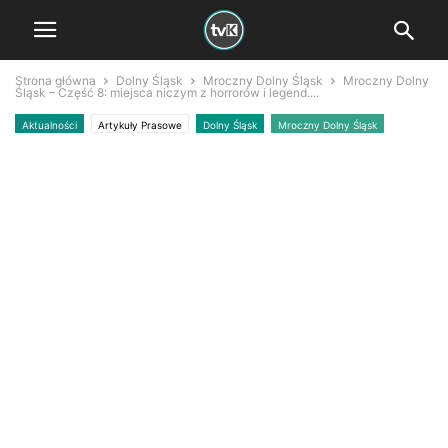
Strona główna
Dolny Śląsk
Mroczny Dolny Śląsk
Mroczny Dolny
Śląsk – Część 8: miejsca niczym z horrorów i legend....
Aktualności
Artykuły Prasowe
Dolny Śląsk
Mroczny Dolny Śląsk