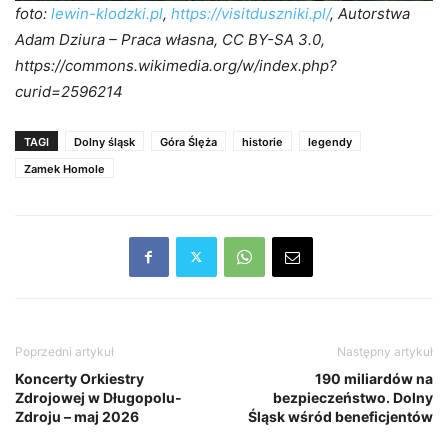
foto:
lewin-klodzki.pl
,
https://visitduszniki.pl/
, Autorstwa
Adam Dziura – Praca własna, CC BY-SA 3.0,
https://commons.wikimedia.org/w/index.php?
curid=2596214
TAGI
Dolny śląsk
Góra Ślęża
historie
legendy
Zamek Homole
Poprzedni artykuł
Następny artykuł
Koncerty Orkiestry
190 miliardów na
Zdrojowej w Długopolu-
bezpieczeństwo. Dolny
Zdroju – maj 2026
Śląsk wśród beneficjentów