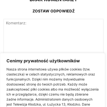
ZOSTAW ODPOWIEDŹ
Cenimy prywatność użytkowników
Nasza strona internetowa używa plików cookies (tzw.
ciasteczka) w celach statystycznych, reklamowych oraz
funkcjonalnych. Dzięki nim możemy indywidualnie
dostosować stronę do twoich potrzeb. Każdy może
zaakceptować pliki cookies albo ma możliwość wyłączenia
ich w przeglądarce, dzięki czemu nie będą zbierane
żadne informacje. Administratorem danych osobowych
jest Telewizja Kłodzka, ul. Łużycka 13, Kłodzko. Dane
Zapisz moje imię i nazwisko, adres e-mail i witrynę