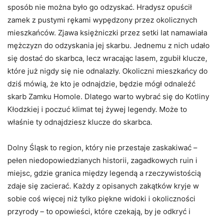
sposób nie można było go odzyskać. Hradysz opuścił
zamek z pustymi rękami wypędzony przez okolicznych
mieszkańców. Zjawa księżniczki przez setki lat namawiała
mężczyzn do odzyskania jej skarbu. Jednemu z nich udało
się dostać do skarbca, lecz wracając lasem, zgubił klucze,
które już nigdy się nie odnalazły. Okoliczni mieszkańcy do
dziś mówią, że kto je odnajdzie, będzie mógł odnaleźć
skarb Zamku Homole. Dlatego warto wybrać się do Kotliny
Kłodzkiej i poczuć klimat tej żywej legendy. Może to
właśnie ty odnajdziesz klucze do skarbca.
Dolny Śląsk to region, który nie przestaje zaskakiwać –
pełen niedopowiedzianych historii, zagadkowych ruin i
miejsc, gdzie granica między legendą a rzeczywistością
zdaje się zacierać. Każdy z opisanych zakątków kryje w
sobie coś więcej niż tylko piękne widoki i okoliczności
przyrody – to opowieści, które czekają, by je odkryć i