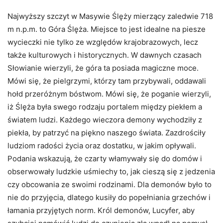
Najwyższy szczyt w Masywie Ślęży mierzący zaledwie 718
m n.p.m. to Góra Ślęża. Miejsce to jest idealne na piesze
wycieczki nie tylko ze względów krajobrazowych, lecz
także kulturowych i historycznych. W dawnych czasach
Słowianie wierzyli, że góra ta posiada magiczne moce.
Mówi się, że pielgrzymi, którzy tam przybywali, oddawali
hołd przeróżnym bóstwom. Mówi się, że poganie wierzyli,
iż Ślęża była swego rodzaju portalem między piekłem a
światem ludzi. Każdego wieczora demony wychodziły z
piekła, by patrzyć na piękno naszego świata. Zazdrościły
ludziom radości życia oraz dostatku, w jakim opływali.
Podania wskazują, że czarty włamywały się do domów i
obserwowały ludzkie uśmiechy to, jak cieszą się z jedzenia
czy obcowania ze swoimi rodzinami. Dla demonów było to
nie do przyjęcia, dlatego kusiły do popełniania grzechów i
łamania przyjętych norm. Król demonów, Lucyfer, aby