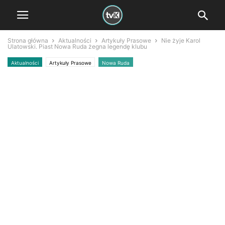
Strona główna
Aktualności
Artykuły Prasowe
Nie żyje Karol
Ulatowski. Piast Nowa Ruda żegna legendę klubu
Aktualności
Artykuły Prasowe
Nowa Ruda