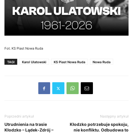
Fot. KS Piast Nowa Ruda
TAGI
Karol Ulatowski
KS Piast Nowa Ruda
Nowa Ruda
Poprzedni artykuł
Następny artykuł
Utrudnienia na trasie
Kłodzko potrzebuje spokoju,
Kłodzko – Lądek-Zdrój –
nie konfliktu. Odbudowa to