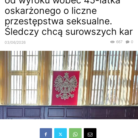
od wyroku wobec 45-latka
oskarżonego o liczne
przestępstwa seksualne.
Śledczy chcą surowszych kar
667
0
03/06/2026