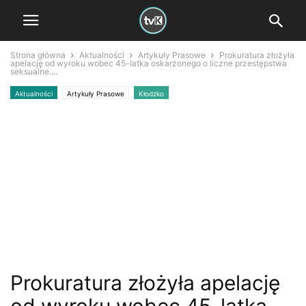
Strona główna
Aktualności
Artykuły Prasowe
Prokuratura złożyła
apelację od wyroku wobec 45-latka oskarżonego o liczne przestępstwa
seksualne....
Aktualności
Artykuły Prasowe
Kłodzko
Prokuratura złożyła apelację