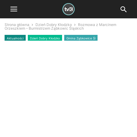
Strona główna
Dzień Dobry Kłodzko
Rozmowa z Marcinem
Orzeszkiem – Burmistrzem Ząbkowic Śląskich
Aktualności
Dzień Dobry Kłodzko
Gmina Ząbkowice Śl