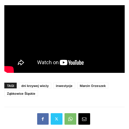
TAGI
dni krzywej wieży
inwestycje
Marcin Orzeszek
Ząbkowice Śląskie