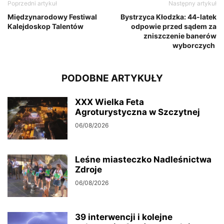
Poprzedni artykuł
Następny artykuł
Międzynarodowy Festiwal
Bystrzyca Kłodzka: 44-latek
Kalejdoskop Talentów
odpowie przed sądem za
zniszczenie banerów
wyborczych
PODOBNE ARTYKUŁY
XXX Wielka Feta
Agroturystyczna w Szczytnej
06/08/2026
Leśne miasteczko Nadleśnictwa
Zdroje
06/08/2026
39 interwencji i kolejne