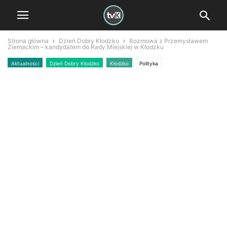
Strona główna
Dzień Dobry Kłodzko
Rozmowa z Przemysławem
Ziemackim – kandydatem do Rady Miejskiej w Kłodzku
Aktualności
Dzień Dobry Kłodzko
Kłodzko
Polityka