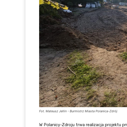
Fot. Mateusz Jellin - Burmistrz Miasta Polanica-Zdrój
W Polanicy-Zdroju trwa realizacja projektu p