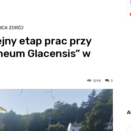
ICA ZDRÓJ
ejny etap prac przy
lneum Glacensis” w
1298
0
A