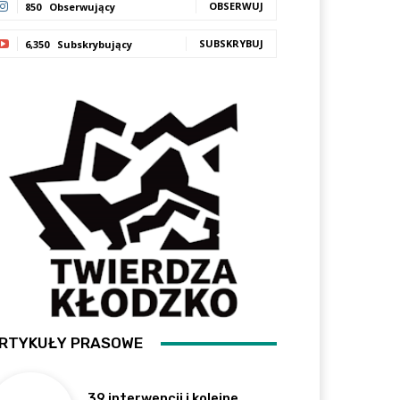
OBSERWUJ
850
Obserwujący
SUBSKRYBUJ
6,350
Subskrybujący
RTYKUŁY PRASOWE
39 interwencji i kolejne